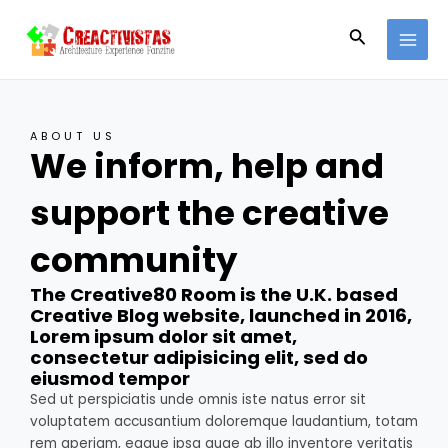
Ir
MAI
al
Buscar
MEN
contenido
ABOUT US
We inform, help and
support the creative
community
The Creative80 Room is the U.K. based
Creative Blog website, launched in 2016,
Lorem ipsum dolor sit amet,
consectetur adipisicing elit, sed do
eiusmod tempor
Sed ut perspiciatis unde omnis iste natus error sit
voluptatem accusantium doloremque laudantium, totam
rem aperiam, eaque ipsa quae ab illo inventore veritatis