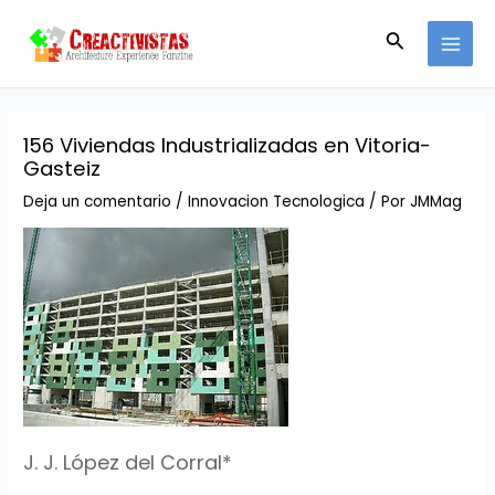
Ir
Navegación
MAI
al
de
Buscar
MEN
contenido
entradas
156 Viviendas Industrializadas en Vitoria-
Gasteiz
Deja un comentario
/
Innovacion Tecnologica
/ Por
JMMag
J. J. López del Corral*