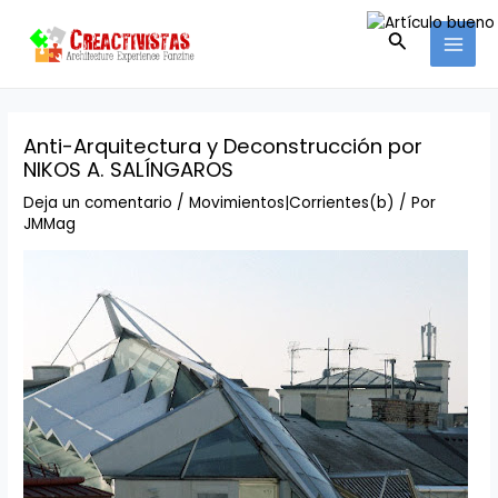
Ir
Navegación
MAI
al
de
Buscar
MEN
contenido
entradas
Anti-Arquitectura y Deconstrucción por
NIKOS A. SALÍNGAROS
Deja un comentario
/
Movimientos|Corrientes(b)
/ Por
JMMag