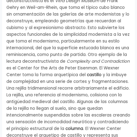
deconstructivista es el
Vitra Design Museum
de Frank
Gehry en Weil-am-Rhein, que toma el típico cubo blanco
sin ornamentación de las galerías de arte modernistas y lo
deconstruye, empleando geometrías que recuerdan al
cubismo y al expresionismo abstracto. Esto subvierte los
aspectos funcionales de la simplicidad modernista a la vez
que toma el modernismo, particularmente en su estilo
internacional, del que la superficie estucada blanca es una
reminiscencia, como punto de partida. Otro ejemplo de la
lectura deconstructivista de
Complexity and Contradiction
es el Center for the Arts de Peter Eisenman. El Wexner
Center toma la forma arquetípica del
castillo
y la imbuye
de complejidad en una serie de cortes y fragmentaciones.
Una rejilla tridimensional recorre arbitrariamente el edificio.
La rejilla, una referencia al modernismo, colisiona con la
antigüedad medieval del castillo. Algunas de las columnas
de la rejilla no llegan al suelo, sino que quedan
intencionalmente suspendidas sobre las escaleras creando
una sensación de incomodidad neurótica y contradiciendo
el principio estructural de la
columna
. El Wexner Center
deconstruye el arquetipo de castillo y representa sus