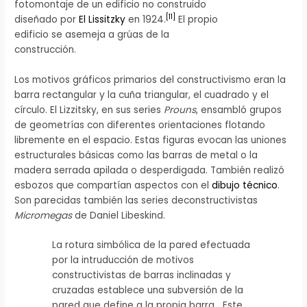
fotomontaje de un edificio no construido
[
11
]
diseñado por
El Lissitzky
en 1924.
El propio
edificio se asemeja a grúas de la
construcción.
Los motivos gráficos primarios del constructivismo eran la
barra rectangular y la cuña triangular, el cuadrado y el
círculo. El Lizzitsky, en sus series
Prouns
, ensambló grupos
de geometrías con diferentes orientaciones flotando
libremente en el espacio. Estas figuras evocan las uniones
estructurales básicas como las barras de metal o la
madera serrada apilada o desperdigada. También realizó
esbozos que compartían aspectos con el
dibujo técnico
.
Son parecidas también las series deconstructivistas
Micromegas
de Daniel Libeskind.
La rotura simbólica de la pared efectuada
por la intruducción de motivos
constructivistas de barras inclinadas y
cruzadas establece una subversión de la
pared que define a la propia barra….Este