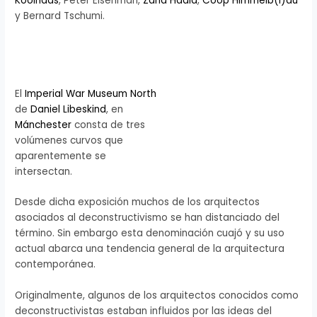
Koolhaas
, Peter Eisenman,
Zaha Hadid
,
Coop Himmelb(l)au
y Bernard Tschumi.
El
Imperial War Museum North
de
Daniel Libeskind
, en
Mánchester
consta de tres
volúmenes curvos que
aparentemente se
intersectan.
Desde dicha exposición muchos de los arquitectos
asociados al deconstructivismo se han distanciado del
término. Sin embargo esta denominación cuajó y su uso
actual abarca una tendencia general de la arquitectura
contemporánea.
Originalmente, algunos de los arquitectos conocidos como
deconstructivistas estaban influidos por las ideas del