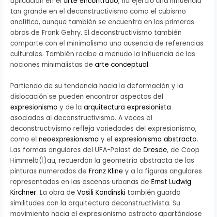
aplicación en el
arte encontrado
, no ejerció una influencia
tan grande en el deconstructivismo como el cubismo
analítico, aunque también se encuentra en las primeras
obras de Frank Gehry. El deconstructivismo también
comparte con el minimalismo una ausencia de referencias
culturales. También recibe a menudo la influencia de las
nociones minimalistas de
arte conceptual
.
Partiendo de su tendencia hacia la deformación y la
dislocación se pueden encontrar aspectos del
expresionismo
y de la
arquitectura expresionista
asociados al deconstructivismo. A veces el
deconstructivismo refleja variedades del expresionismo,
como el
neoexpresionismo
y el
expresionismo abstracto
.
Las formas angulares del UFA-Palast de
Dresde
, de Coop
Himmelb(l)au, recuerdan la geometría abstracta de las
pinturas numeradas de
Franz Kline
y a la figuras angulares
representadas en las escenas urbanas de
Ernst Ludwig
Kirchner
. La obra de
Vasili Kandinski
también guarda
similitudes con la arquitectura deconstructivista. Su
movimiento hacia el expresionismo astracto apartándose