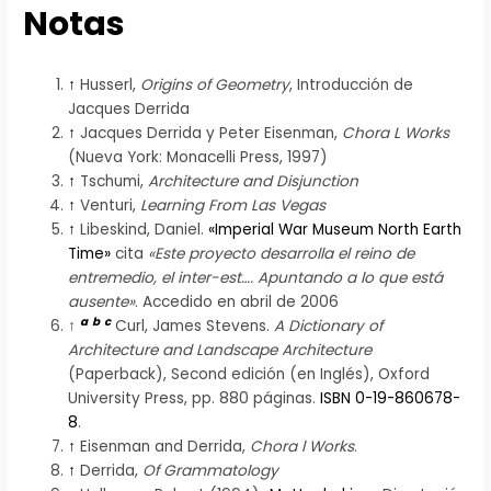
Notas
↑
Husserl,
Origins of Geometry
, Introducción de
Jacques Derrida
↑
Jacques Derrida y Peter Eisenman,
Chora L Works
(Nueva York: Monacelli Press, 1997)
↑
Tschumi,
Architecture and Disjunction
↑
Venturi,
Learning From Las Vegas
↑
Libeskind, Daniel.
«Imperial War Museum North Earth
Time»
cita
«Este proyecto desarrolla el reino de
entremedio, el inter-est…. Apuntando a lo que está
ausente»
. Accedido en abril de 2006
a
b
c
↑
Curl, James Stevens.
A Dictionary of
Architecture and Landscape Architecture
(Paperback), Second edición (en Inglés), Oxford
University Press, pp. 880 páginas.
ISBN 0-19-860678-
8
.
↑
Eisenman and Derrida,
Chora l Works
.
↑
Derrida,
Of Grammatology