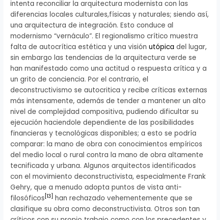
intenta reconciliar la arquitectura modernista con las
diferencias locales culturales,físicas y naturales; siendo así,
una arquitectura de integración. Esto conduce al
modernismo “vernáculo”. El regionalismo crítico muestra
falta de autocrítica estética y una visión
utópica
del lugar,
sin embargo las tendencias de la arquitectura verde se
han manifestado como una actitud o respuesta crítica y a
un grito de conciencia. Por el contrario, el
deconstructivismo se autocritica y recibe críticas externas
más intensamente, además de tender a mantener un alto
nivel de complejidad compositiva, pudiendo dificultar su
ejecución haciendole dependiente de las posibilidades
financieras y tecnológicas disponibles; a esto se podría
comparar: la mano de obra con conocimientos empíricos
del medio local o rural contra la mano de obra altamente
tecnificada y urbana. Algunos arquitectos identificados
con el movimiento deconstructivista, especialmente Frank
Gehry, que a menudo adopta puntos de vista anti-
[
13
]
filosóficos
han rechazado vehementemente que se
clasifique su obra como deconstructivista. Otros son tan
críticos con su propio trabajo como con los precedentes y