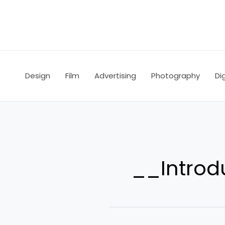
Ir
al
contenido
Design
Film
Advertising
Photography
Dig
__Introd