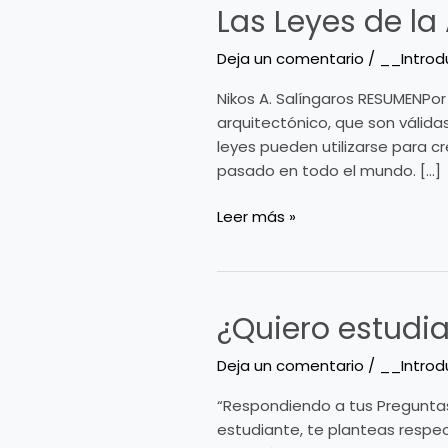
Las Leyes de la
Las
Leyes
Deja un comentario
/
__Introd
de
la
Nikos A. Salíngaros RESUMENPor 
Arquitectura
arquitectónico, que son válida
desde
leyes pueden utilizarse para c
la
pasado en todo el mundo. […]
perpectiva
de
Leer más »
un
Físico
¿Quiero estudia
¿Quiero
estudiar
Deja un comentario
/
__Introd
arquitectura?
“Respondiendo a tus Preguntas
estudiante, te planteas respec