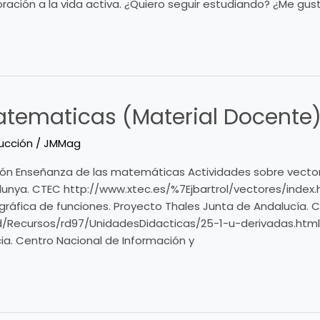
oración a la vida activa. ¿Quiero seguir estudiando? ¿Me gus
atematicas (Material Docente
ucción
/
JMMag
ión Enseñanza de las matemáticas Actividades sobre vector
unya. CTEC http://www.xtec.es/%7Ejbartrol/vectores/index.
gráfica de funciones. Proyecto Thales Junta de Andalucía. 
/rd/Recursos/rd97/UnidadesDidacticas/25-1-u-derivadas.htm
cia. Centro Nacional de Información y