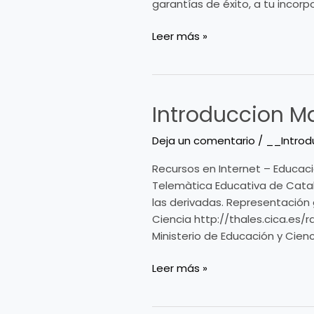
garantías de éxito, a tu incorp
Leer más »
Introduccion M
Introduccion
Matematicas
Deja un comentario
/
__Introd
(Material
Docente)
Recursos en Internet – Educac
Telemàtica Educativa de Catal
las derivadas. Representación 
Ciencia http://thales.cica.es
Ministerio de Educación y Cien
Leer más »