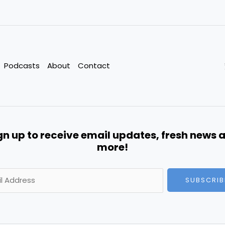
Podcasts
About
Contact
gn up to receive email updates, fresh news 
more!
A
SUBSCRIB
l
t
e
r