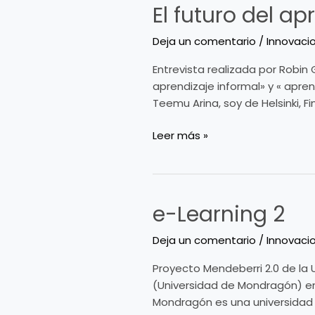
El futuro del a
El
futuro
Deja un comentario
/
Innovaci
del
aprendizaje
Entrevista realizada por Robin 
segun
aprendizaje informal» y « apre
Teemu
Teemu Arina, soy de Helsinki, F
Arina
Leer más »
e-Learning 2
e-
Learning
Deja un comentario
/
Innovaci
2
Proyecto Mendeberri 2.0 de la
(Universidad de Mondragón) en
Mondragón es una universidad 