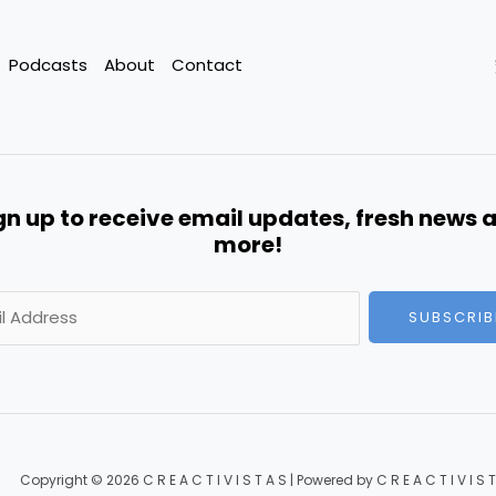
Podcasts
About
Contact
gn up to receive email updates, fresh news 
more!
A
SUBSCRIB
l
t
e
r
n
a
t
Copyright © 2026 C R E A C T I V I S T A S | Powered by C R E A C T I V I S T