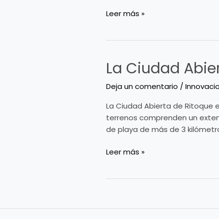
Leer más »
La Ciudad Abie
La
Ciudad
Deja un comentario
/
Innovaci
Abierta
de
La Ciudad Abierta de Ritoque e
Ritoque
terrenos comprenden un extens
de playa de más de 3 kilómetro
Leer más »