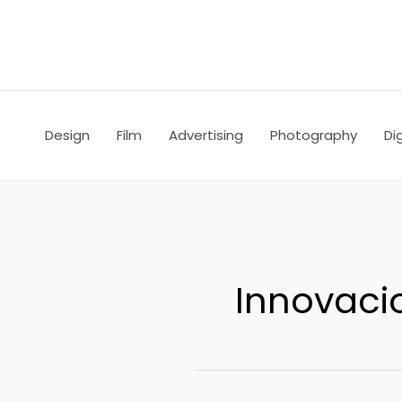
Ir
al
contenido
Design
Film
Advertising
Photography
Dig
Innovaci