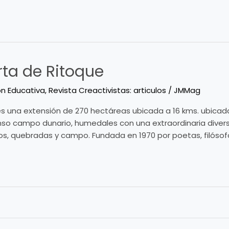
rta de Ritoque
on Educativa
,
Revista Creactivistas: articulos
/
JMMag
s una extensión de 270 hectáreas ubicada a 16 kms. ubicada
o campo dunario, humedales con una extraordinaria diversi
s, quebradas y campo. Fundada en 1970 por poetas, filósofo