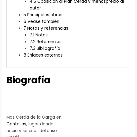
4.5
Oposición al Plan Cerdá y menosprecio al
autor
5
Principales obras
6
Véase también
7
Notas y referencias
7.1
Notas
7.2
Referencias
7.3
Bibliografía
8
Enlaces externos
Biografía
Mas Cerdá de la Garga en
Centellas
, lugar donde
nació y se crió Ildefonso