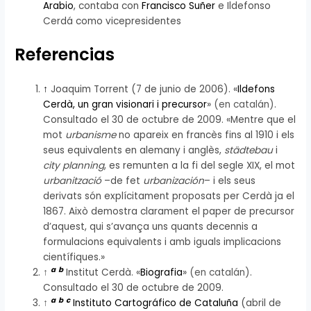
Arabio
, contaba con
Francisco Suñer
e Ildefonso
Cerdá como vicepresidentes
Referencias
↑
Joaquim Torrent (7 de junio de 2006). «
Ildefons
Cerdà, un gran visionari i precursor
»
(en catalán)
.
Consultado el 30 de octubre de 2009. «Mentre que el
mot
urbanisme
no apareix en francès fins al 1910 i els
seus equivalents en alemany i anglès,
städtebau
i
city planning
, es remunten a la fi del segle XIX, el mot
urbanització
–de fet
urbanización
– i els seus
derivats són explícitament proposats per Cerdà ja el
1867. Això demostra clarament el paper de precursor
d’aquest, qui s’avança uns quants decennis a
formulacions equivalents i amb iguals implicacions
científiques.»
a
b
↑
Institut Cerdà. «
Biografia
»
(en catalán)
.
Consultado el 30 de octubre de 2009.
a
b
c
↑
Instituto Cartográfico de Cataluña
(abril de