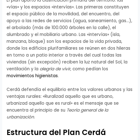
El plan aportó la clasificación primaria del territorio: las
«vías» y los espacios «intervías». Las primeras constituyen
el espacio público de la movilidad, del encuentro, del
apoyo a las redes de servicios (agua, saneamiento, gas…),
el arbolado (más de 100.000 árboles en la calle), el
alumbrado y el mobiliario urbano. Las «intervías» (isla,
manzana, bloque) son los espacios de la vida privada,
donde los edificios plurifamiliares se reúnen en dos hileras
en torno a un patio interior a través del cual todas las
viviendas (sin excepción) reciben la luz natural del Sol, la
ventilación y la
alegría de vivir
, como pedían los
movimientos higienistas
.
Cerdá defendía el equilibrio entre los valores urbanos y las
ventajas rurales: «Ruralizad aquello que es urbano,
urbanizad aquello que es rural» es el mensaje que se
encuentra al principio de su
Teoría general de la
urbanización
.
Estructura del Plan Cerdá