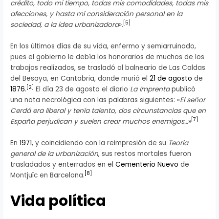
crédito, todo mi tiempo, todas mis comodidades, todas mis
afecciones, y hasta mi consideración personal en la
[
5
]
sociedad, a la idea urbanizadora
».
En los últimos días de su vida, enfermo y semiarruinado,
pues el gobierno le debía los honorarios de muchos de los
trabajos realizados, se trasladó al balneario de Las Caldas
del Besaya, en Cantabria, donde murió el
21 de agosto
de
[
2
]
1876
.
El día 23 de agosto el diario
La Imprenta
publicó
una nota necrológica con las palabras siguientes: «
El señor
Cerdá era liberal y tenía talento, dos circunstancias que en
[
7
]
España perjudican y suelen crear muchos enemigos…
»
En
1971
, y coincidiendo con la reimpresión de su
Teoría
general de la urbanización
, sus restos mortales fueron
trasladados y enterrados en el
Cementerio Nuevo
de
[
8
]
Montjuïc en Barcelona.
Vida política