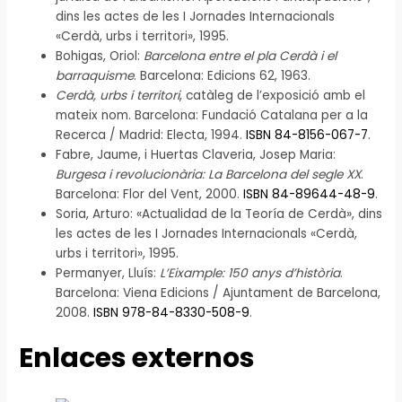
dins les actes de les I Jornades Internacionals
«Cerdà, urbs i territori», 1995.
Bohigas, Oriol:
Barcelona entre el pla Cerdà i el
barraquisme
. Barcelona: Edicions 62, 1963.
Cerdà, urbs i territori
, catàleg de l’exposició amb el
mateix nom. Barcelona: Fundació Catalana per a la
Recerca / Madrid: Electa, 1994.
ISBN 84-8156-067-7
.
Fabre, Jaume, i Huertas Claveria, Josep Maria:
Burgesa i revolucionària: La Barcelona del segle XX
.
Barcelona: Flor del Vent, 2000.
ISBN 84-89644-48-9
.
Soria, Arturo: «Actualidad de la Teoría de Cerdà», dins
les actes de les I Jornades Internacionals «Cerdà,
urbs i territori», 1995.
Permanyer, Lluís:
L’Eixample: 150 anys d’història
.
Barcelona: Viena Edicions / Ajuntament de Barcelona,
2008.
ISBN 978-84-8330-508-9
.
Enlaces externos