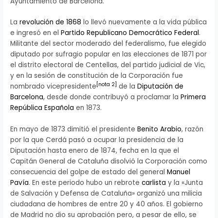
Ayuntamiento de Barcelona.
La
revolución de 1868
lo llevó nuevamente a la vida pública
e ingresó en el
Partido Republicano Democrático Federal
.
Militante del sector moderado del federalismo, fue elegido
diputado por sufragio popular en las elecciones de 1871 por
el distrito electoral de Centellas, del partido judicial de Vic,
y en la sesión de constitución de la Corporación fue
[
nota 2
]
nombrado vicepresidente
de la
Diputación de
Barcelona
, desde donde contribuyó a proclamar la
Primera
República Española
en 1873.
En mayo de 1873 dimitió el presidente
Benito Arabio
, razón
por la que Cerdá pasó a ocupar la presidencia de la
Diputación hasta enero de 1874, fecha en la que el
Capitán General de Cataluña disolvió la Corporación como
consecuencia del golpe de estado del general
Manuel
Pavía
. En este periodo hubo un rebrote
carlista
y la «Junta
de Salvación y Defensa de Cataluña» organizó una milicia
ciudadana de hombres de entre 20 y 40 años. El gobierno
de Madrid no dio su aprobación pero, a pesar de ello, se