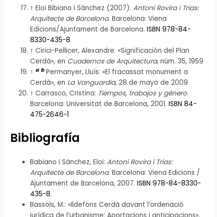
↑
Eloi Bibiano i Sànchez (2007).
Antoni Rovira i Trias:
Arquitecte de Barcelona
. Barcelona: Viena
Edicions/Ajuntament de Barcelona.
ISBN 978-84-
8330-435-8
.
↑
Cirici-Pellicer, Alexandre: «Significación del Plan
Cerdá», en
Cuadernos de Arquitectura
, núm. 35, 1959
a
b
↑
Permanyer, Lluís: «El fracassat monument a
Cerdà», en
La Vanguardia
, 28 de mayo de 2009
↑
Carrasco, Cristina:
Tiempos, trabajos y género
.
Barcelona: Universitat de Barcelona, 2001.
ISBN 84-
475-2646-1
Bibliografía
Babiano i Sánchez, Eloi:
Antoni Rovira i Trias:
Arquitecte de Barcelona
. Barcelona: Viena Edicions /
Ajuntament de Barcelona, 2007.
ISBN 978-84-8330-
435-8
.
Bassols, M.: «Ildefons Cerdà davant l’ordenació
jurídica de l’urbanisme: Aportacions i anticipacions»,