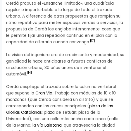
Cerdá propuso el «Ensanche ilimitado», una cuadrícula
regular e imperturbable a lo largo de todo el trazado
urbano. A diferencia de otras propuestas que rompían su
ritmo repetitivo para meter espacios verdes o servicios, la
propuesta de Cerdá los engloba internamente, cosa que
le permite fijar una repetición continua en el plan con la
[
17
]
capacidad de alterarlo cuando convenga.
La visión del ingeniero era de crecimiento y modernidad; su
genialidad le hace anticiparse a futuros conflictos de
circulación urbana, 30 años antes de inventarse el
[
14
]
automóvil.
Cerdá despliega el trazado sobre la columna vertebral
que supone la
Gran Via
. Trabaja con módulos de 10 x 10
manzanas (que Cerdá considera un distrito) y que se
corresponden con los cruces principales (
plaza de las
Glorias Catalanas
; plaza de Tetuán; plaza de la
Universidad), con una calle más ancha cada cinco (calle
de la Marina; la
vía Laietana
, que atravesaría la ciudad