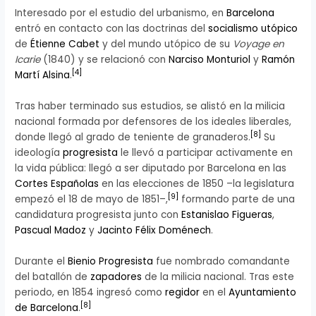
Interesado por el estudio del urbanismo, en
Barcelona
entró en contacto con las doctrinas del
socialismo utópico
de
Étienne Cabet
y del mundo utópico de su
Voyage en
Icarie
(1840) y se relacionó con
Narciso Monturiol
y
Ramón
[
4
]
Martí Alsina
.
Tras haber terminado sus estudios, se alistó en la milicia
nacional formada por defensores de los ideales liberales,
[
8
]
donde llegó al grado de teniente de granaderos.
Su
ideología
progresista
le llevó a participar activamente en
la vida pública: llegó a ser diputado por Barcelona en las
Cortes Españolas
en las elecciones de 1850 –la legislatura
[
9
]
empezó el 18 de mayo de 1851–,
formando parte de una
candidatura progresista junto con
Estanislao Figueras
,
Pascual Madoz
y
Jacinto Félix Doménech
.
Durante el
Bienio Progresista
fue nombrado comandante
del batallón de
zapadores
de la milicia nacional. Tras este
periodo, en 1854 ingresó como
regidor
en el
Ayuntamiento
[
8
]
de Barcelona
.