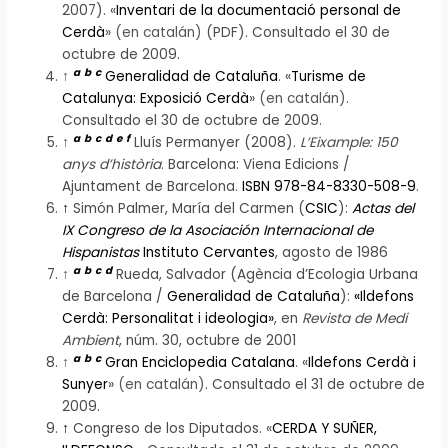
2007). «
Inventari de la documentació personal de
Cerdà
»
(en catalán)
(PDF). Consultado el 30 de
octubre de 2009.
a
b
c
↑
Generalidad de Cataluña
. «
Turisme de
Catalunya: Exposició Cerdà
»
(en catalán)
.
Consultado el 30 de octubre de 2009.
a
b
c
d
e
f
↑
Lluís Permanyer (2008).
L’Eixample: 150
anys d’història
. Barcelona: Viena Edicions /
Ajuntament de Barcelona.
ISBN 978-84-8330-508-9
.
↑
Simón Palmer, María del Carmen (
CSIC
):
Actas del
IX Congreso de la Asociación Internacional de
Hispanistas
Instituto Cervantes
, agosto de 1986
a
b
c
d
↑
Rueda, Salvador (Agència d’Ecologia Urbana
de Barcelona /
Generalidad de Cataluña
):
«Ildefons
Cerdà: Personalitat i ideologia»
, en
Revista de Medi
Ambient
, núm. 30, octubre de 2001
a
b
c
↑
Gran Enciclopedia Catalana
. «
Ildefons Cerdà i
Sunyer
»
(en catalán)
. Consultado el 31 de octubre de
2009.
↑
Congreso de los Diputados. «
CERDA Y SUÑER,