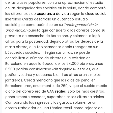
de las clases populares, con una aproximación al estudio
de las desigualdades sociales en la salud, donde comparó
las diferencias de
esperanza de vida
según la
clase social
.
Ildefonso Cerdá desarrolló un auténtico estudio
sociológico como apéndice en su
Teoría general de la
Urbanización
puesto que consideró a los obreros como su
proyecto de ensanche de Barcelona, y solamente legó
cifras para la posteridad, dejando atrás los deseos de la
masa obrera, que forzosamente debió recoger en sus
[
11
]
búsquedas sociales.
Según sus cifras, se puede
contabilizar el número de obreros que existían en
Barcelona en aquella época: de los 54.000 obreros, unos
6.500 podían considerarse «distinguidos», esto es, que
podían vestirse y educarse bien. Los otros eran simples
jornaleros. Cerdá mencionó que los días de jornal en
Barcelona eran, anualmente, de 269, y que el sueldo medio
diario del obrero era de 8,55
reales
. Sólo los más diestros,
generalmente casados, superaban estas cifras salariales.
Comparando los ingresos y los gastos, solamente un
obrero trabajador en una fábrica textil, como tejedor de