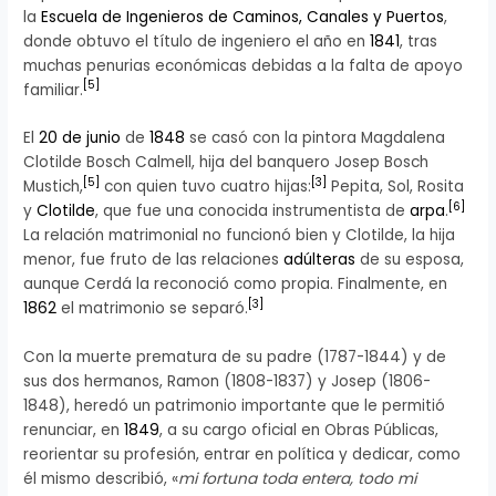
la
Escuela de Ingenieros de Caminos, Canales y Puertos
,
donde obtuvo el título de ingeniero el año en
1841
, tras
muchas penurias económicas debidas a la falta de apoyo
[
5
]
familiar.
El
20 de junio
de
1848
se casó con la pintora Magdalena
Clotilde Bosch Calmell, hija del banquero Josep Bosch
[
5
]
[
3
]
Mustich,
con quien tuvo cuatro hijas:
Pepita, Sol, Rosita
[
6
]
y
Clotilde
, que fue una conocida instrumentista de
arpa
.
La relación matrimonial no funcionó bien y Clotilde, la hija
menor, fue fruto de las relaciones
adúlteras
de su esposa,
aunque Cerdá la reconoció como propia. Finalmente, en
[
3
]
1862
el matrimonio se separó.
Con la muerte prematura de su padre (1787-1844) y de
sus dos hermanos, Ramon (1808-1837) y Josep (1806-
1848), heredó un patrimonio importante que le permitió
renunciar, en
1849
, a su cargo oficial en Obras Públicas,
reorientar su profesión, entrar en política y dedicar, como
él mismo describió, «
mi fortuna toda entera, todo mi