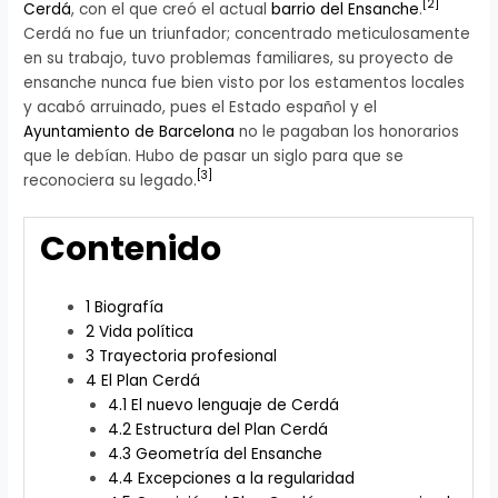
[
2
]
Cerdá
, con el que creó el actual
barrio del Ensanche
.
Cerdá no fue un triunfador; concentrado meticulosamente
en su trabajo, tuvo problemas familiares, su proyecto de
ensanche nunca fue bien visto por los estamentos locales
y acabó arruinado, pues el Estado español y el
Ayuntamiento de Barcelona
no le pagaban los honorarios
que le debían. Hubo de pasar un siglo para que se
[
3
]
reconociera su legado.
Contenido
1
Biografía
2
Vida política
3
Trayectoria profesional
4
El Plan Cerdá
4.1
El nuevo lenguaje de Cerdá
4.2
Estructura del Plan Cerdá
4.3
Geometría del Ensanche
4.4
Excepciones a la regularidad