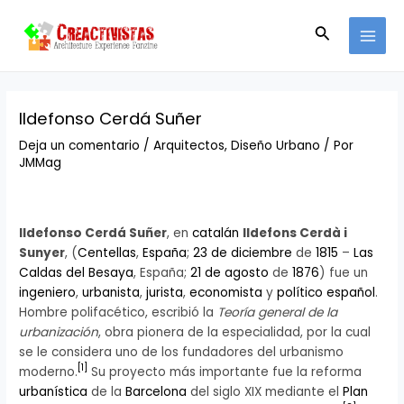
Ir
Navegación
MAI
al
de
Buscar
MEN
contenido
entradas
Ildefonso Cerdá Suñer
Deja un comentario
/
Arquitectos
,
Diseño Urbano
/ Por
JMMag
Ildefonso Cerdá Suñer
, en
catalán
Ildefons Cerdà i
Sunyer
, (
Centellas
,
España
;
23 de diciembre
de
1815
–
Las
Caldas del Besaya
, España;
21 de agosto
de
1876
) fue un
ingeniero
,
urbanista
,
jurista
,
economista
y
político
español
.
Hombre polifacético, escribió la
Teoría general de la
urbanización
, obra pionera de la especialidad, por la cual
se le considera uno de los fundadores del urbanismo
[
1
]
moderno.
Su proyecto más importante fue la reforma
urbanística
de la
Barcelona
del siglo XIX mediante el
Plan