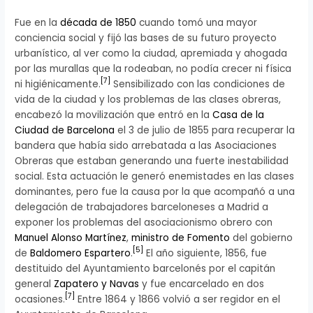
Fue en la
década de 1850
cuando tomó una mayor
conciencia social y fijó las bases de su futuro proyecto
urbanístico, al ver como la ciudad, apremiada y ahogada
por las murallas que la rodeaban, no podía crecer ni física
[
7
]
ni higiénicamente.
Sensibilizado con las condiciones de
vida de la ciudad y los problemas de las clases obreras,
encabezó la movilización que entró en la
Casa de la
Ciudad de Barcelona
el 3 de julio de 1855 para recuperar la
bandera que había sido arrebatada a las Asociaciones
Obreras que estaban generando una fuerte inestabilidad
social. Esta actuación le generó enemistades en las clases
dominantes, pero fue la causa por la que acompañó a una
delegación de trabajadores barceloneses a Madrid a
exponer los problemas del asociacionismo obrero con
Manuel Alonso Martínez
,
ministro de Fomento
del gobierno
[
5
]
de
Baldomero Espartero
.
El año siguiente, 1856, fue
destituido del Ayuntamiento barcelonés por el capitán
general
Zapatero y Navas
y fue encarcelado en dos
[
7
]
ocasiones.
Entre 1864 y 1866 volvió a ser regidor en el