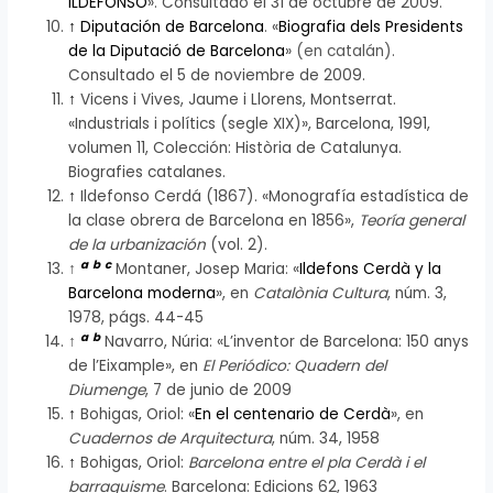
ILDEFONSO
». Consultado el 31 de octubre de 2009.
↑
Diputación de Barcelona
. «
Biografia dels Presidents
de la Diputació de Barcelona
»
(en catalán)
.
Consultado el 5 de noviembre de 2009.
↑
Vicens i Vives, Jaume i Llorens, Montserrat.
«Industrials i polítics (segle XIX)», Barcelona, 1991,
volumen 11, Colección: Història de Catalunya.
Biografies catalanes.
↑
Ildefonso Cerdá (1867). «Monografía estadística de
la clase obrera de Barcelona en 1856»,
Teoría general
de la urbanización
(vol. 2).
a
b
c
↑
Montaner, Josep Maria: «
Ildefons Cerdà y la
Barcelona moderna
», en
Catalònia Cultura
, núm. 3,
1978, págs. 44-45
a
b
↑
Navarro, Núria: «L’inventor de Barcelona: 150 anys
de l’Eixample», en
El Periódico: Quadern del
Diumenge
, 7 de junio de 2009
↑
Bohigas, Oriol: «
En el centenario de Cerdà
», en
Cuadernos de Arquitectura
, núm. 34, 1958
↑
Bohigas, Oriol:
Barcelona entre el pla Cerdà i el
barraquisme
. Barcelona: Edicions 62, 1963