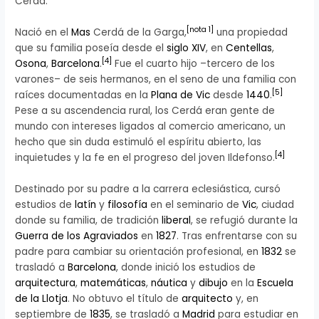
Cerdá.
[
nota 1
]
Nació en el
Mas
Cerdá de la Garga,
una propiedad
que su familia poseía desde el
siglo XIV
, en
Centellas
,
[
4
]
Osona
,
Barcelona
.
Fue el cuarto hijo –tercero de los
varones– de seis hermanos, en el seno de una familia con
[
5
]
raíces documentadas en la
Plana de Vic
desde
1440
.
Pese a su ascendencia rural, los Cerdá eran gente de
mundo con intereses ligados al comercio americano, un
hecho que sin duda estimuló el espíritu abierto, las
[
4
]
inquietudes y la fe en el progreso del joven Ildefonso.
Destinado por su padre a la carrera eclesiástica, cursó
estudios de
latín
y
filosofía
en el seminario de
Vic
, ciudad
donde su familia, de tradición
liberal
, se refugió durante la
Guerra de los Agraviados
en
1827
. Tras enfrentarse con su
padre para cambiar su orientación profesional, en
1832
se
trasladó a
Barcelona
, donde inició los estudios de
arquitectura
,
matemáticas
,
náutica
y
dibujo
en la
Escuela
de la Llotja
. No obtuvo el título de
arquitecto
y, en
septiembre de
1835
, se trasladó a
Madrid
para estudiar en