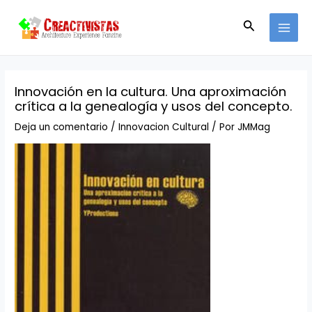
Ir
Navegación
MAI
al
de
Buscar
MEN
contenido
entradas
Innovación en la cultura. Una aproximación
crítica a la genealogía y usos del concepto.
Deja un comentario
/
Innovacion Cultural
/ Por
JMMag