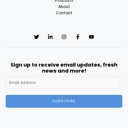
Podcasts
About
Contact
Sign up to receive email updates, fresh
news and more!
A
l
t
e
SUBSCRIBE
r
n
a
t
i