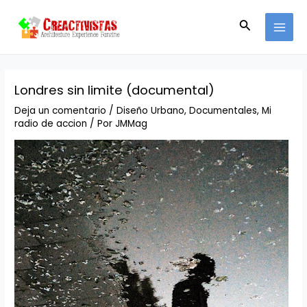
Ir
Navegación
MAI
al
de
Buscar
MEN
contenido
entradas
Londres sin limite (documental)
Deja un comentario
/
Diseño Urbano
,
Documentales
,
Mi
radio de accion
/ Por
JMMag