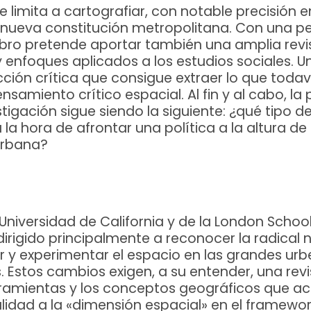
 limita a cartografiar, con notable precisión e
a nueva constitución metropolitana. Con una p
ibro pretende aportar también una amplia revis
enfoques aplicados a los estudios sociales. U
cción crítica que consigue extraer lo que todav
ensamiento crítico espacial. Al fin y al cabo, l
stigación sigue siendo la siguiente: ¿qué tipo 
 la hora de afrontar una política a la altura de
urbana?
 Universidad de California y de la London Schoo
dirigido principalmente a reconocer la radical
r y experimentar el espacio en las grandes urb
Estos cambios exigen, a su entender, una rev
erramientas y los conceptos geográficos que a
idad a la «dimensión espacial» en el framewor