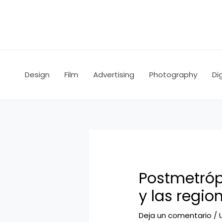
Ir
Navegación
al
de
contenido
entradas
Design
Film
Advertising
Photography
Dig
Postmetrópo
y las regio
Deja un comentario
/