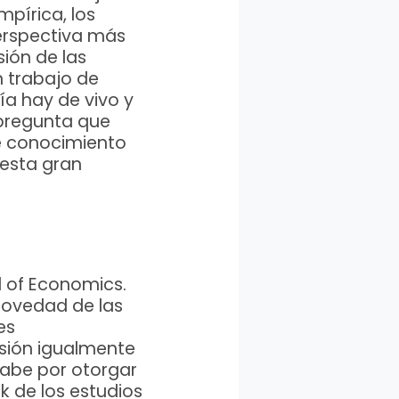
mpírica, los
erspectiva más
ión de las
n trabajo de
ía hay de vivo y
a pregunta que
de conocimiento
 esta gran
l of Economics.
 novedad de las
es
isión igualmente
cabe por otorgar
k de los estudios