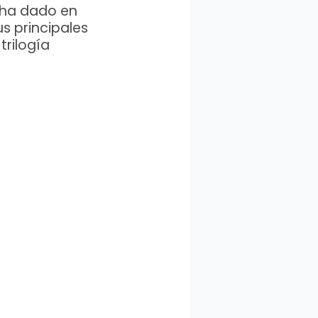
e ha dado en
us principales
trilogía