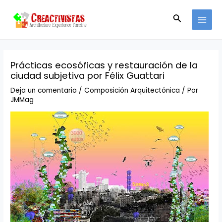
Ir
Navegación
MAI
al
de
Buscar
MEN
contenido
entradas
Prácticas ecosóficas y restauración de la
ciudad subjetiva por Félix Guattari
Deja un comentario
/
Composición Arquitectónica
/ Por
JMMag