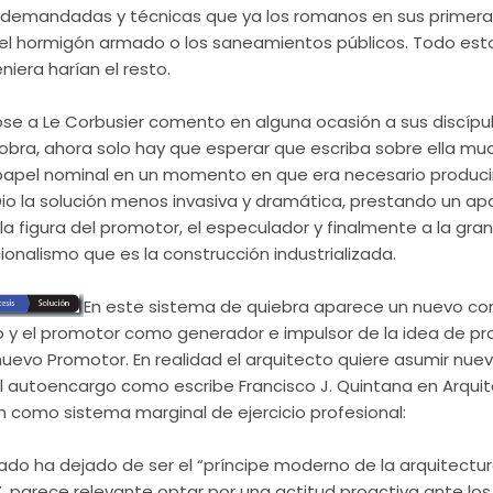
s demandadas y técnicas que ya los romanos en sus primer
el hormigón armado o los saneamientos públicos. Todo esto
iera harían el resto.
ose a Le
Corbusier
comento en alguna ocasión a sus discípu
bra, ahora solo hay que esperar que escriba sobre ella much
papel nominal en un momento en que era necesario produci
 Dio la solución menos
invasiva
y dramática, prestando un ap
la figura del promotor, el especulador y finalmente a la gra
cionalismo que es la
construcción
industrializada.
En este sistema de quiebra aparece un nuevo co
o y el promotor como generador e impulsor de la idea de pro
nuevo Promotor. En realidad el arquitecto quiere asumir nue
l
autoencargo
como escribe Francisco J. Quintana en Arquit
n como sistema marginal de ejercicio profesional:
ado ha dejado de ser el “príncipe moderno de la arquitectur
 parece relevante optar por una actitud
proactiva
ante los