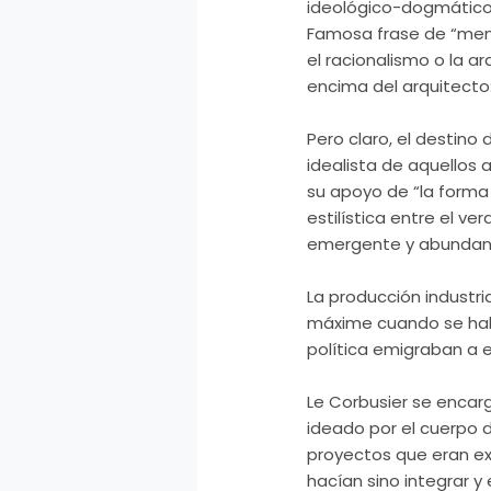
ideológico-
dogmátic
Famosa frase de “men
el racionalismo o la ar
encima
del arquitecto:
Pero claro, el destino 
idealista de aquellos 
su apoyo de “la forma
estilística entre el ve
emergente y abundan
La producción industria
máxime cuando se habí
política emigraban a 
Le
Corbusier
se encarg
ideado por el cuerpo
proyectos que eran ex
hacían sino integrar y