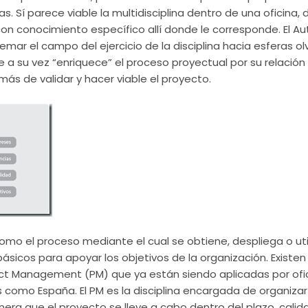
s. Sí parece viable la
multidisciplina
dentro de una oficina, 
on conocimiento específico allí donde le corresponde. El
Au
mar el campo del ejercicio de la disciplina hacia esferas o
e a su vez “enriquece” el proceso
proyectual
por su relación
más de validar y hacer viable el proyecto.
omo el proceso mediante el cual se obtiene, despliega o uti
básicos para apoyar los objetivos de la
organización
. Existe
ct
Management
(
PM
) que ya están siendo aplicadas por ofi
s como España. El
PM
es la disciplina encargada de organiza
nera que el proyecto se lleve a cabo dentro del plazo, calid