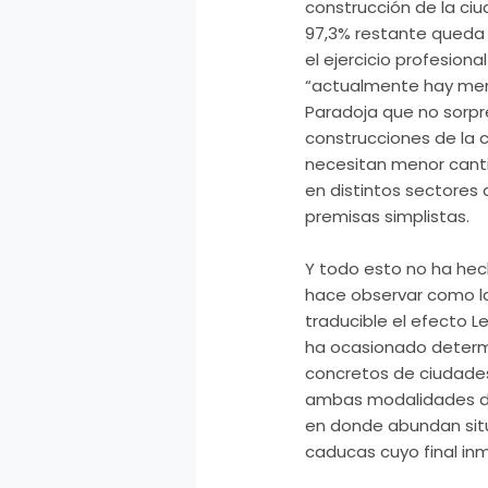
construcción
de la ci
97,3% restante queda 
el ejercicio profesion
“actualmente hay men
Paradoja que no sorp
construcciones
de la 
necesitan menor canti
en distintos sectores 
premisas simplistas.
Y todo esto no ha hec
hace observar como l
traducible el efecto L
ha ocasionado determi
concretos de ciudades
ambas modalidades de 
en donde abundan sit
caducas cuyo final inm