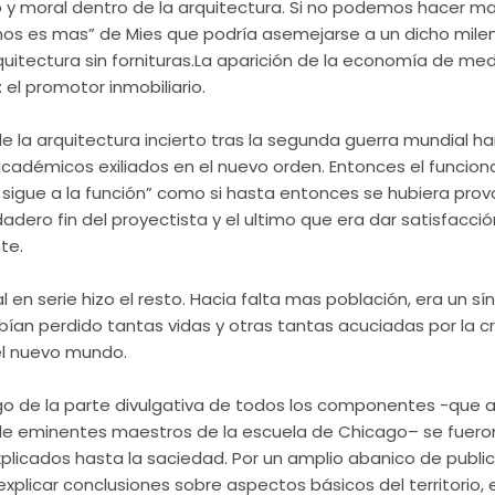
o
y moral dentro de la arquitectura. Si no podemos hacer 
os es mas” de Mies que podría asemejarse a un dicho mile
quitectura sin
fornituras
.La
aparición
de la
economía
de medi
 el promotor inmobiliario.
de la arquitectura incierto tras la segunda guerra mundial ha
académicos exiliados en el nuevo orden. Entonces el
funcion
 sigue a la función” como si hasta entonces se hubiera pro
rdadero fin del proyectista y el ultimo que era dar satisfacci
te.
l en serie hizo el resto. Hacia falta mas población, era un s
an perdido tantas vidas y otras tantas acuciadas por la c
el nuevo mundo.
o de la parte divulgativa de todos los componentes -que 
 de eminentes maestros de la escuela de
Chicago
– se fuero
plicados hasta la saciedad. Por un amplio abanico de
publi
 explicar conclusiones sobre aspectos básicos del territorio,