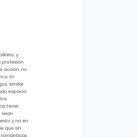
iario, y
 profesión
e acción, no
ica. En
gos, similar
ando espacio
los
ica tener
e sean
exto y no en
de que sin
 románticas