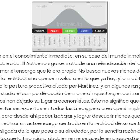
 en el conocimiento inmediato, en su caso del mundo inmobil
ablecido. El
Autoencargo
se trata de una
reivindicación
de la
omar el encargo que le era propio. No busca nuevos nichos d
la realidad, sino que se involucra en lo que ya hay, y lo modif
 a la postura
proactiva
citada por
Martínez
, y en algunos ras
estudia el campo de acción de manera inquisitiva, encontr
s han dejado su lugar a economistas. Esto no significa que 
ntar ser expertos en todas las áreas, pero creo que sí impl
 para desde ahí poder trabajar y lograr descubrir nichos qu
r realizar un
autoencargo
centrado en la realidad de su cont
igada de lo que pasa a su alrededor, por la sencilla razón 
ás que lo financia,
probablemente
se quede en propuestas