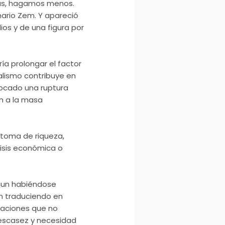
mas, hagamos menos.
nario
Zem
. Y apareció
os y de una figura por
ría prolongar el factor
alismo
contribuye en
vocado una ruptura
ón a la masa
íntoma de riqueza,
risis económica o
aun habiéndose
n traduciendo en
caciones
que no
escasez
y necesidad