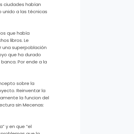
as ciudades habían
 unido a las técnicas
los que había
os libros. Le
r una
superpoblación
oyo que ha durado
n banca. Por ende a la
ncepto sobre la
yecto. Reinventar la
vamente la funcion del
ectura sin Mecenas:
a” y en que “el
 problemas que la