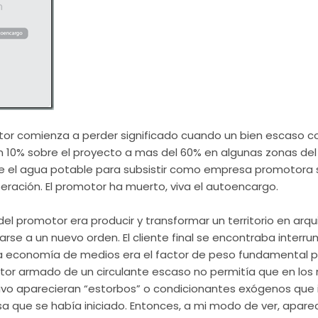
or comienza a perder significado cuando un bien escaso c
 10% sobre el proyecto a mas del 60% en algunas zonas del 
 el agua potable para subsistir como empresa promotora s
eración
. El promotor ha muerto, viva el
autoencargo
.
l promotor era producir y transformar un territorio en arqui
narse a un nuevo orden. El cliente final se encontraba inter
La economía de medios era el factor de peso fundamental p
otor armado de un circulante escaso no permitía que en los 
ivo
aparecieran “estorbos” o condicionantes
exógenos
que i
que se había iniciado. Entonces, a mi modo de ver, apareci