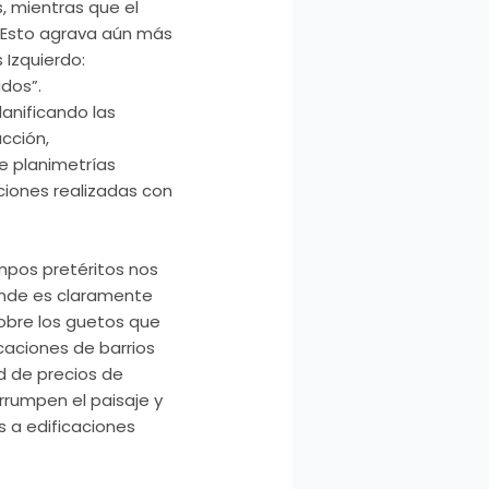
, mientras que el
 Esto agrava aún más
 Izquierdo:
dos”.
lanificando
las
cción,
e planimetrías
ciones
realizadas con
mpos pretéritos nos
onde es claramente
obre los
guetos
que
icaciones
de barrios
d de precios de
rrumpen el paisaje y
 a edificaciones