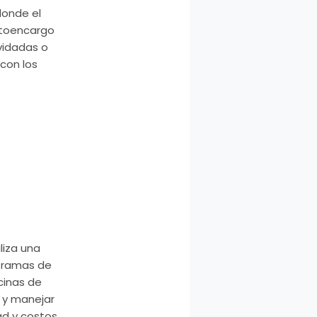
donde el
toencargo
lvidadas o
 con los
liza una
n ramas de
cinas de
r y manejar
ad y costos.