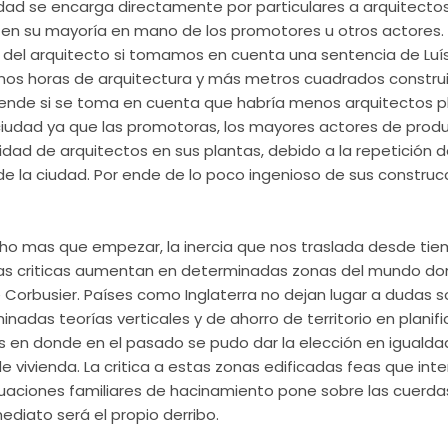
udad se encarga
directamente
por particulares a arquitectos
en su mayoría en mano de los promotores u otros actores.
al del arquitecto si tomamos en cuenta una sentencia de Luís
os horas de arquitectura y más metros cuadrados construi
rende si se toma en cuenta que habría menos arquitectos
p
ciudad ya que las promotoras, los mayores actores de produ
dad de arquitectos en sus plantas, debido a la repetición d
de la ciudad. Por ende de lo poco ingenioso de sus
construc
ho mas que empezar, la inercia que nos traslada desde tie
as criticas aumentan en determinadas zonas del mundo d
e
Corbusier
. Países como Inglaterra no dejan lugar a dudas s
nadas teorías verticales y de ahorro de territorio en
planif
 en donde en el pasado se pudo dar la elección en igualda
vivienda. La critica a estas zonas edificadas feas que inte
uaciones familiares de
hacinamiento
pone sobre las cuerdas
ediato será el propio derribo.