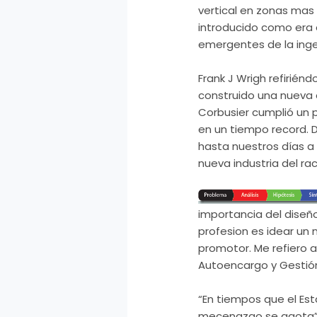
vertical en zonas ma
introducido como era 
emergentes de la ingen
Frank
J
Wrigh
refiriénd
construido una nueva o
Corbusier
cumplió un 
en un tiempo
record
.
hasta nuestros días a 
nueva industria del ra
importancia del diseñ
profesion es idear un 
promotor. Me refiero a
Autoencargo
y Gestió
“En tiempos que el Est
mecenazgo se agota”,