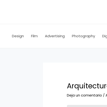
Ir
Navegación
al
de
contenido
entradas
Design
Film
Advertising
Photography
Dig
Arquitectu
Deja un comentario
/