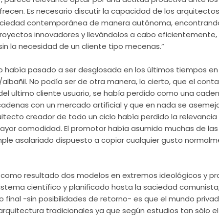
recen. Es necesario discutir la capacidad de los arquitecto
 sociedad contemporánea de manera autónoma, encontrand
royectos innovadores y llevándolos a cabo eficientemente, 
 sin la necesidad de un cliente tipo mecenas.”
cto había pasado a ser desglosada en los últimos tiempos en
lbañil. No podía ser de otra manera, lo cierto, que el conta
del ultimo cliente usuario, se había perdido como una cad
cadenas con un mercado artificial y que en nada se asemej
rquitecto creador de todo un ciclo
había
perdido la relevancia 
ayor comodidad. El promotor había asumido muchas de las 
imple asalariado dispuesto a copiar cualquier gusto normal
y como resultado dos modelos en extremos
ideológicos
y pr
sistema científico y planificado hasta la saciedad comunist
do final -sin
posibilidades
de retorno- es que el mundo privad
arquitectura tradicionales ya que según estudios tan sólo el