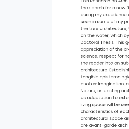
This Research on Archit
the search for a new fi
during my experience a
seen in some of my pr
the tree architecture; 
on the water, which by
Doctoral Thesis. This 
appreciation of the arc
science, respect for 
the reader into an sub
architecture. Establish
tangible epistemologica
quotes: Imagination, as
Nature, as existing ar
as adaptation to exter
living space will be 
characteristics of eac
architectural space ari
are avant-garde archit