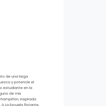
ruto de una larga
uezca y potencie el
o estudiante en la
lguno de mis
Champiñón, inspirada
 ó La Escuela flotante,