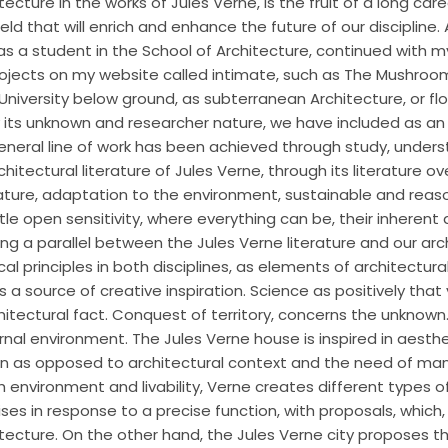
ecture in the works of Jules Verne, is the fruit of a long car
eld that will enrich and enhance the future of our discipline.
s a student in the School of Architecture, continued with m
ojects on my website called intimate, such as The Mushroom
University below ground, as subterranean Architecture, or flo
 its unknown and researcher nature, we have included as an 
general line of work has been achieved through study, under
hitectural literature of Jules Verne, through its literature o
nature, adaptation to the environment, sustainable and rea
tle open sensitivity, where everything can be, their inherent
ing a parallel between the Jules Verne literature and our arc
l principles in both disciplines, as elements of architectural
 a source of creative inspiration. Science as positively that
chitectural fact. Conquest of territory, concerns the unknow
nal environment. The Jules Verne house is inspired in aesthe
seen as opposed to architectural context and the need of ma
h environment and livability, Verne creates different types o
ses in response to a precise function, with proposals, which,
ecture. On the other hand, the Jules Verne city proposes th