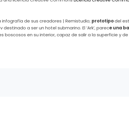
 una infografía de sus creadores | Remistudio;
prototipo
del es
 destinado a ser un hotel submarino. El ‘Ark’, parec
e una ba
jes boscosos en su interior, capaz de salir a la superficie y d