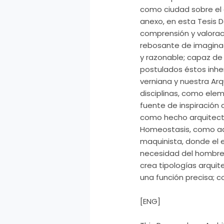
como ciudad sobre el a
anexo, en esta Tesis D
comprensión y valoració
rebosante de imaginaci
y razonable; capaz de 
postulados éstos inher
verniana y nuestra Ar
disciplinas, como elem
fuente de inspiración 
como hecho arquitectó
Homeostasis, como ada
maquinista, donde el e
necesidad del hombre.
crea tipologías arqui
una función precisa; 
[ENG]