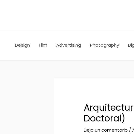
Ir
Navegación
al
de
contenido
entradas
Design
Film
Advertising
Photography
Dig
Arquitectur
Doctoral)
Deja un comentario
/