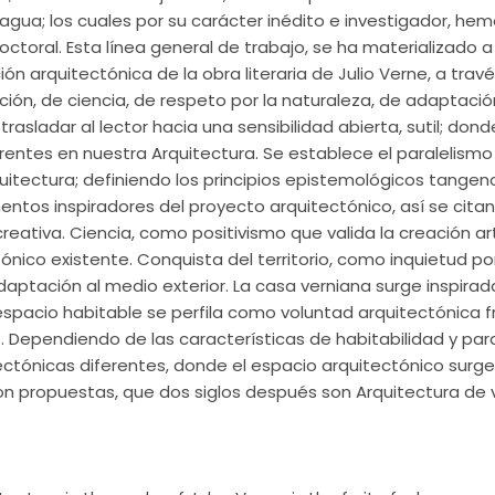
gua; los cuales por su carácter inédito e investigador, he
octoral. Esta línea general de trabajo, se ha materializado a
n arquitectónica de la obra literaria de Julio Verne, a travé
ón, de ciencia, de respeto por la naturaleza, de adaptació
trasladar al lector hacia una sensibilidad abierta, sutil; don
entes en nuestra Arquitectura. Se establece el paralelismo e
quitectura; definiendo los principios epistemológicos tange
entos inspiradores del proyecto arquitectónico, así se cita
creativa. Ciencia, como positivismo que valida la creación art
nico existente. Conquista del territorio, como inquietud po
ptación al medio exterior. La casa verniana surge inspirada
spacio habitable se perfila como voluntad arquitectónica fr
 Dependiendo de las características de habitabilidad y par
tectónicas diferentes, donde el espacio arquitectónico sur
con propuestas, que dos siglos después son Arquitectura de 