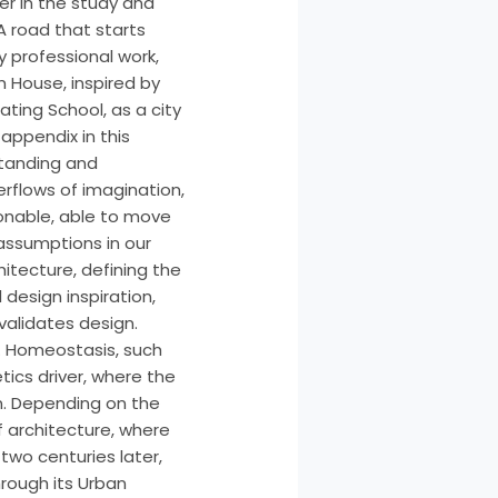
eer in the study and
 A road that starts
y professional work,
 House, inspired by
ating School, as a city
appendix in this
standing and
verflows of imagination,
sonable, able to move
 assumptions in our
hitecture, defining the
 design inspiration,
 validates design.
n. Homeostasis, such
tics driver, where the
n. Depending on the
f architecture, where
 two centuries later,
rough its Urban