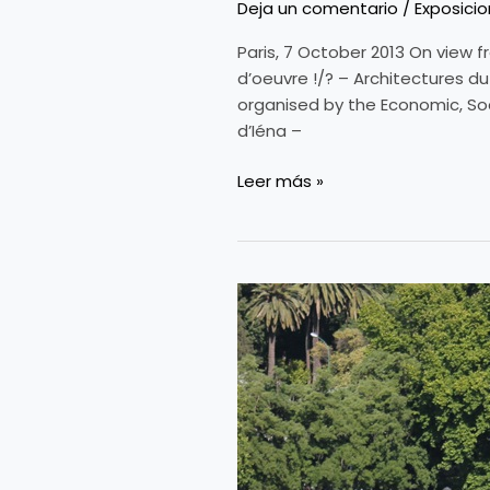
Deja un comentario
/
Exposici
exhibition
designer.
Paris, 7 October 2013 On view f
d’oeuvre !/? – Architectures d
organised by the Economic, Soc
d’Iéna –
Leer más »
Terminal
de
Cruceros
del
Puerto
de
Sevilla
del