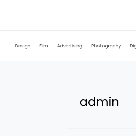
Ir
Paginación
al
de
contenido
entradas
Design
Film
Advertising
Photography
Dig
admin