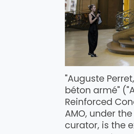
Reinforced
Concrete
Buildings")
The
architectural
office
OMA
AMO,
under
the
direction
"Auguste Perret
of
béton armé" ("A
Rem
Koolhaas,
Reinforced Conc
the
AMO, under the 
artistic
curator,
curator, is the 
is
the