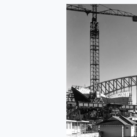
Sydney
Opera
House,
Australia
1956-
73