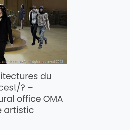
hitectures du
ces!/? –
ural office OMA
artistic