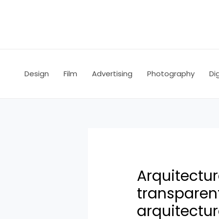
Ir
Navegación
al
de
contenido
entradas
Design
Film
Advertising
Photography
Dig
Arquitectur
transparent
arquitectu