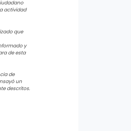
 ciudadano
a actividad
lizado que
 informado y
ara de esta
cia de
ensayó un
e descritos.