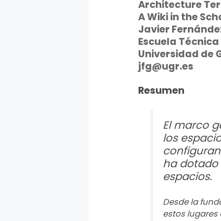
Architecture Te
A Wiki in the Sch
Javier Fernánde
Escuela Técnica
Universidad de
jfg@ugr.es
Resumen
El marco g
los espaci
configuran 
ha dotado 
espacios.
Desde la fund
estos lugares 