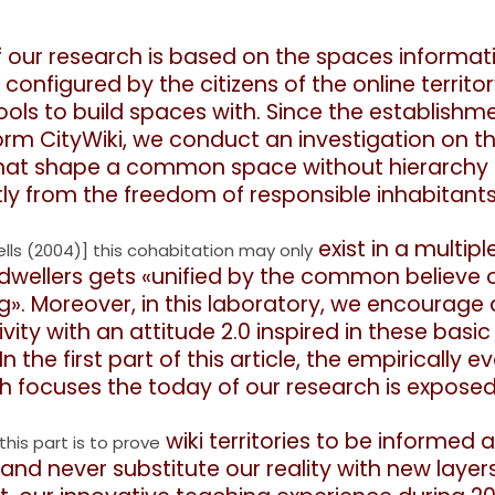
 our research is based on the spaces informat
configured by the citizens of the online territo
ools to build spaces with. Since the establishm
form
CityWiki, we conduct an investigation on t
that shape a
common space without hierarchy or
ctly from the freedom
of responsible inhabitants
exist in a multip
lls (2004)] this cohabitation may only
 dwellers gets «unified by the common
believe 
ng». Moreover, in this laboratory, we encourage 
ity with an attitude 2.0 inspired in these basic 
In the first part of this article, the empirically 
h
focuses the today of our research is exposed
wiki territories to be informed
his part is to prove
and never substitute our
reality with new layer