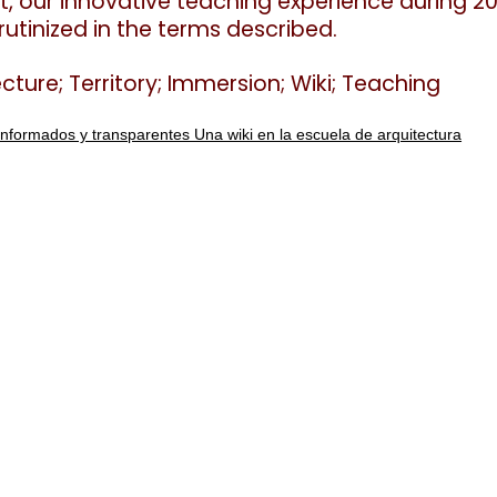
t, our innovative teaching
experience during 20
utinized in the terms described.
cture; Territory; Immersion; Wiki; Teaching
s informados y transparentes Una wiki en la escuela de arquitectura