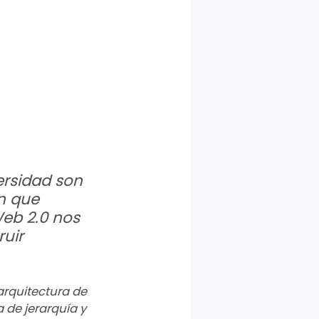
ersidad son
n que
Web 2.0 nos
uir
arquitectura de
 de jerarquía y