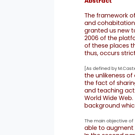
Abstract
The framework of
and
cohabitation 
granted us new
t
2006 of the plat
of these places 
thus, occurs stri
[As defined by M.Caste
the unlikeness of
the fact of shari
and teaching activ
World Wide Web.
background whic
The main objective of t
able to augment 