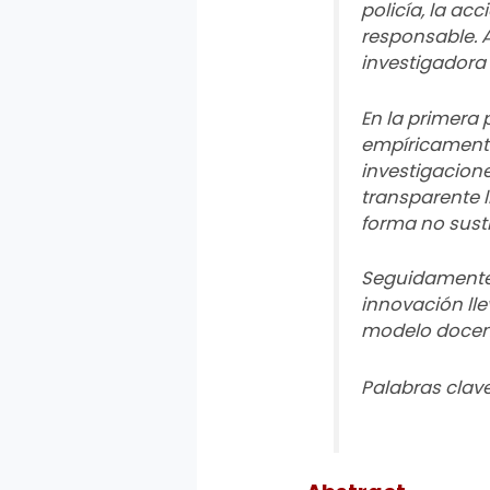
policía, la ac
responsable. 
investigadora 
En la primera 
empíricamente
investigacione
transparente 
forma no susti
Seguidamente, 
innovación ll
modelo docent
Palabras clave