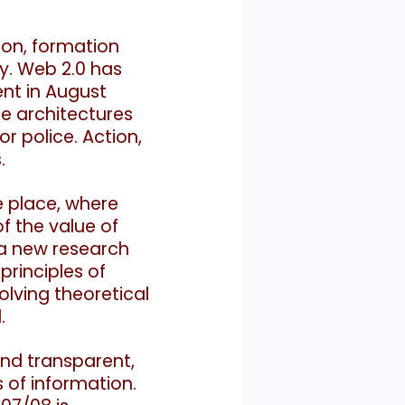
ion, formation
ry. Web 2.0 has
ent in August
he architectures
 police. Action,
.
le place, where
of the value of
a
new research
principles of
evolving theoretical
.
 and transparent,
s of information.