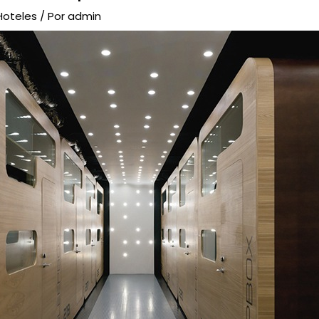
Hoteles
/ Por
admin