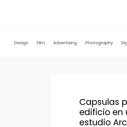
Ir
Navegación
al
de
contenido
entradas
Design
Film
Advertising
Photography
Dig
Capsulas p
edificio en
estudio Ar