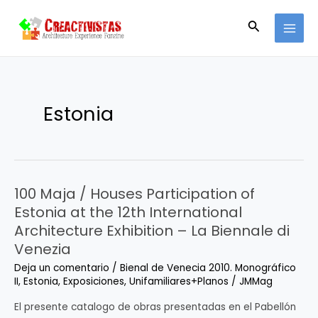
Ir
MAI
al
Buscar
MEN
contenido
Estonia
100 Maja / Houses Participation of
100
Maja
Estonia at the 12th International
/
Architecture Exhibition – La Biennale di
Houses
Venezia
Participation
Deja un comentario
/
Bienal de Venecia 2010. Monográfico
of
II
,
Estonia
,
Exposiciones
,
Unifamiliares+Planos
/
JMMag
Estonia
at
El presente catalogo de obras presentadas en el Pabellón
the