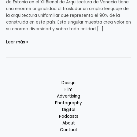
de Estonia en el XII Bienal de Arquitectura de Venecia tiene
12th
una enorme originalidad al trasladar un amplio lenguaje de
International
la arquitectura unifamiliar que representa el 90% de la
Architecture
construida en este país. Esta singular muestra crea valor en
Exhibition
su enorme diversidad y sobre todo calidad […]
–
La
Leer más »
Biennale
di
Venezia
Design
Film
Advertising
Photography
Digital
Podcasts
About
Contact