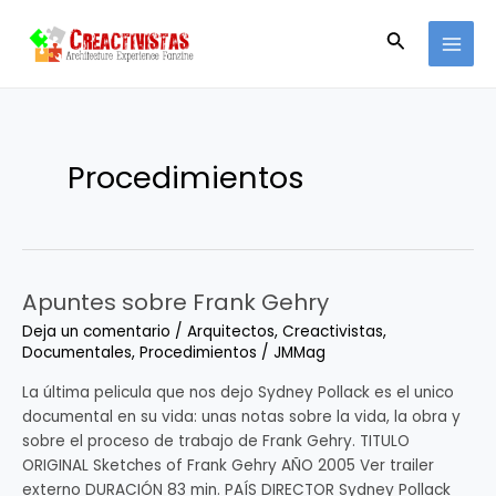
Ir
MAI
al
Buscar
MEN
contenido
Procedimientos
Apuntes sobre Frank Gehry
Apuntes
sobre
Deja un comentario
/
Arquitectos
,
Creactivistas
,
Frank
Documentales
,
Procedimientos
/
JMMag
Gehry
La última pelicula que nos dejo Sydney Pollack es el unico
documental en su vida: unas notas sobre la vida, la obra y
sobre el proceso de trabajo de Frank Gehry. TITULO
ORIGINAL Sketches of Frank Gehry AÑO 2005 Ver trailer
externo DURACIÓN 83 min. PAÍS DIRECTOR Sydney Pollack