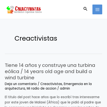
Ir
MAI
al
Buscar
MEN
contenido
Creactivistas
Tiene 14 años y construye una turbina
Tiene
14
eólica / 14 years old age and build a
años
wind turbine
y
Deja un comentario
/
Creactivistas
,
Emergencia en la
construye
arquitectura
,
Mi radio de accion
/
admin
una
turbina
El titulo del post hace años que lo escribí tras interesarme
eólica
por este joven de Malawi (África) que le pidió al padre que
/