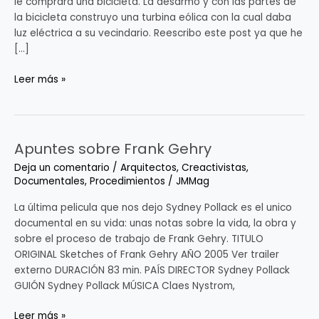
le comprara una bicicleta. La desarmo y con las partes de
14
la bicicleta construyo una turbina eólica con la cual daba
years
luz eléctrica a su vecindario. Reescribo este post ya que he
old
[…]
age
and
Leer más »
build
a
wind
turbine
Apuntes sobre Frank Gehry
Apuntes
sobre
Deja un comentario
/
Arquitectos
,
Creactivistas
,
Frank
Documentales
,
Procedimientos
/
JMMag
Gehry
La última pelicula que nos dejo Sydney Pollack es el unico
documental en su vida: unas notas sobre la vida, la obra y
sobre el proceso de trabajo de Frank Gehry. TITULO
ORIGINAL Sketches of Frank Gehry AÑO 2005 Ver trailer
externo DURACIÓN 83 min. PAÍS DIRECTOR Sydney Pollack
GUIÓN Sydney Pollack MÚSICA Claes Nystrom,
Leer más »