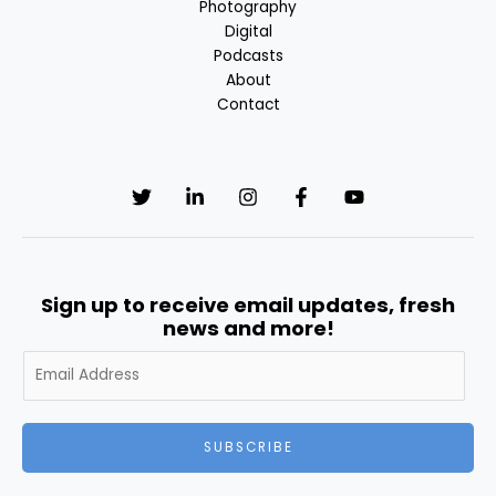
Photography
Digital
Podcasts
About
Contact
Sign up to receive email updates, fresh
news and more!
A
l
t
e
SUBSCRIBE
r
n