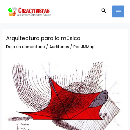
Ir
Navegación
MAI
al
de
Buscar
MEN
contenido
entradas
Arquitectura para la música
Deja un comentario
/
Auditorios
/ Por
JMMag