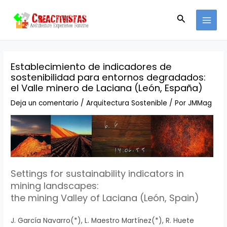
Ir
Navegación
MAI
al
de
Buscar
MEN
contenido
entradas
Establecimiento de indicadores de
sostenibilidad para entornos degradados:
el Valle minero de Laciana (León, España)
Deja un comentario
/
Arquitectura Sostenible
/ Por
JMMag
Settings for sustainability indicators in
mining landscapes:
the mining Valley of Laciana (León, Spain)
J. García Navarro(*), L. Maestro Martínez(*), R. Huete