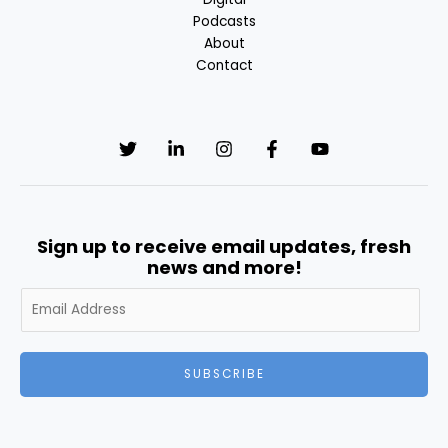
Podcasts
About
Contact
Sign up to receive email updates, fresh
news and more!
A
l
t
e
SUBSCRIBE
r
n
a
t