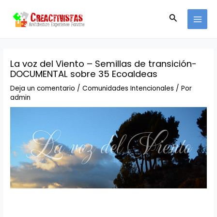
Ir
Navegación
MAI
al
de
Buscar
MEN
contenido
entradas
La voz del Viento – Semillas de transición-
DOCUMENTAL sobre 35 Ecoaldeas
Deja un comentario
/
Comunidades Intencionales
/ Por
admin