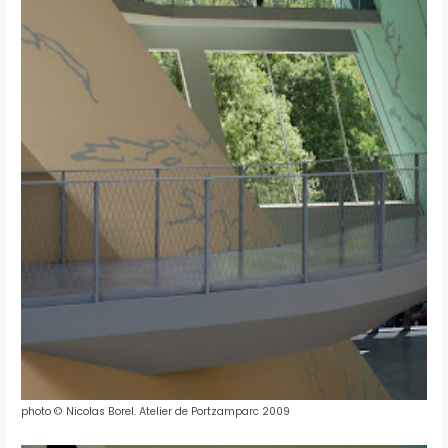
photo
©
Nicolas
Borel
.
Atelier
de
Portzamparc
2009