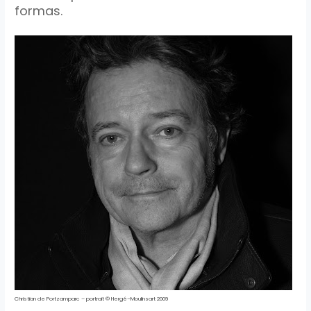
formas.
Christian
de
Portzamparc
–
portrait
©
Hergé
–
Moulinsart
2009