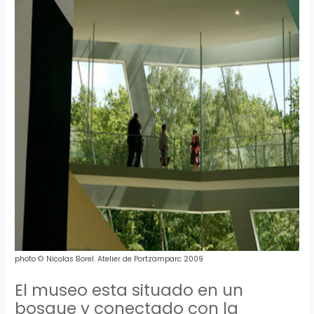
photo
©
Nicolas
Borel
.
Atelier
de
Portzamparc
2009
El museo esta situado en un
bosque y conectado con la