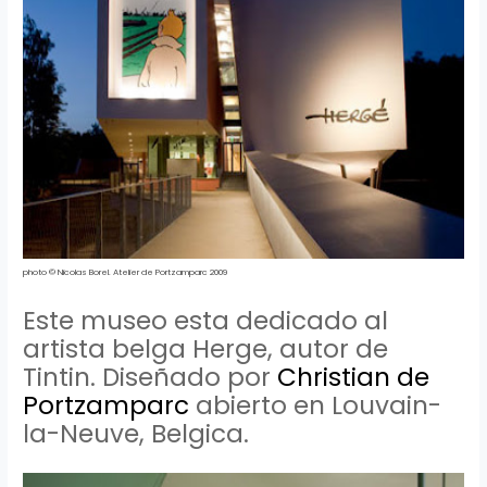
photo
©
Nicolas
Borel
.
Atelier
de
Portzamparc
2009
Este museo esta dedicado al
artista belga
Herge
, autor de
Tintin
. Diseñado por
Christian
de
Portzamparc
abierto en
Louvain
-
la-
Neuve
,
Belgica
.