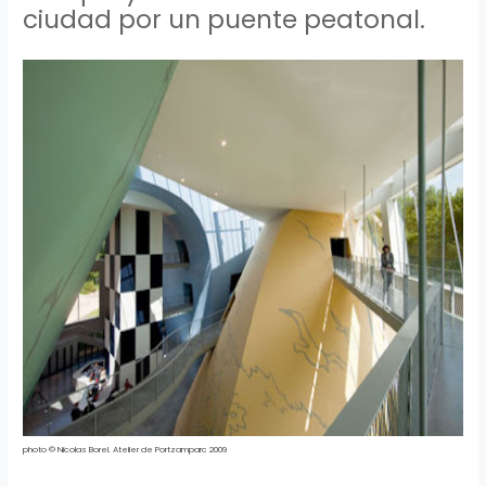
ciudad por un puente peatonal.
photo
©
Nicolas
Borel
.
Atelier
de
Portzamparc
2009