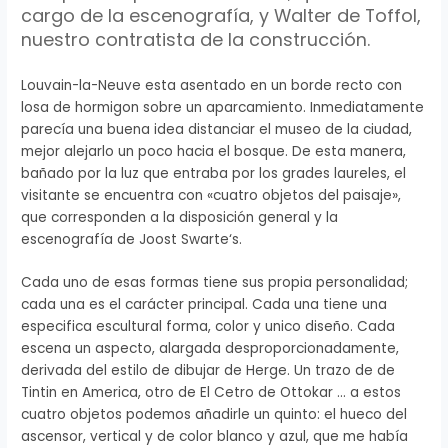
cargo de la escenografía, y
Walter
de
Toffol
,
nuestro contratista de la
construcción
.
Louvain
-la-
Neuve
esta asentado en un borde recto con
losa de
hormigon
sobre un aparcamiento.
Inmediatamente
parecía una buena idea distanciar el museo de la ciudad,
mejor alejarlo un poco hacia el bosque.
De esta manera,
bañado por la luz que entraba por los grades laureles, el
visitante se encuentra con «cuatro objetos del paisaje»,
que corresponden a la disposición general y la
escenografía de
Joost
Swarte
‘s.
Cada uno de esas formas tiene sus propia
personalidad
;
cada una es el
carácter
principal. Cada una tiene una
especifica escultural forma, color y
unico
diseño. Cada
escena un aspecto, alargada
desproporcionadamente
,
derivada del estilo de dibujar de
Herge
. Un trazo de de
Tintin
en
America
, otro de El Cetro de
Ottokar
… a estos
cuatro objetos podemos añadirle un quinto: el hueco del
ascensor, vertical y de color blanco y azul, que me había