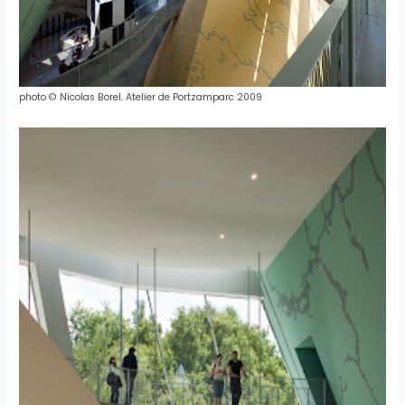
photo
©
Nicolas
Borel
.
Atelier
de
Portzamparc
2009