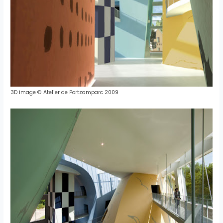
3D
image
©
Atelier
de
Portzamparc
2009