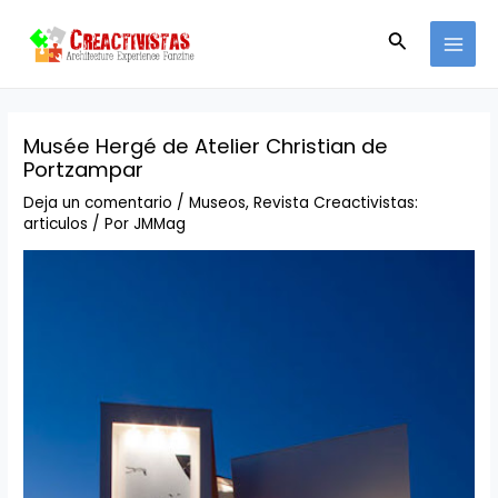
Ir
Navegación
MAI
al
de
Buscar
MEN
contenido
entradas
Musée Hergé de Atelier Christian de
Portzampar
Deja un comentario
/
Museos
,
Revista Creactivistas:
articulos
/ Por
JMMag