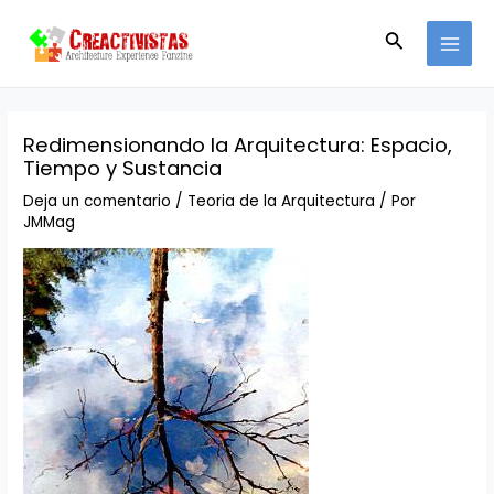
Ir
Navegación
MAI
al
de
Buscar
MEN
contenido
entradas
Redimensionando la Arquitectura: Espacio,
Tiempo y Sustancia
Deja un comentario
/
Teoria de la Arquitectura
/ Por
JMMag