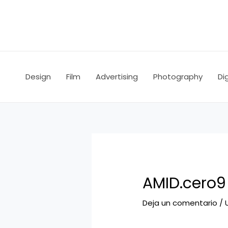
Ir
Navegación
al
de
contenido
entradas
Design
Film
Advertising
Photography
Dig
AMID.cero9
Deja un comentario
/