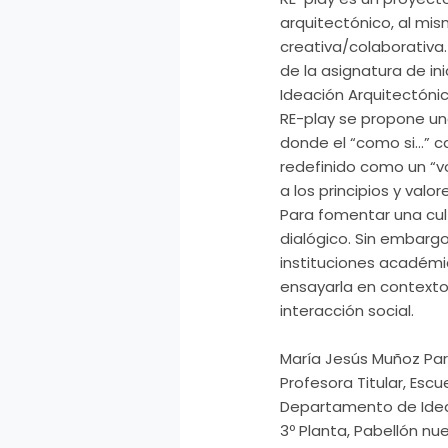
arquitectónico, al mi
creativa/colaborativa.
de la asignatura de in
Ideación Arquitectónic
RE-play se propone un
donde el “como si…” car
redefinido como un “vol
a los principios y valo
Para fomentar una cult
dialógico. Sin embargo
instituciones académi
ensayarla en contexto
interacción social.
María Jesús Muñoz Pa
Profesora Titular, Esc
Departamento de Idea
3º Planta, Pabellón nu