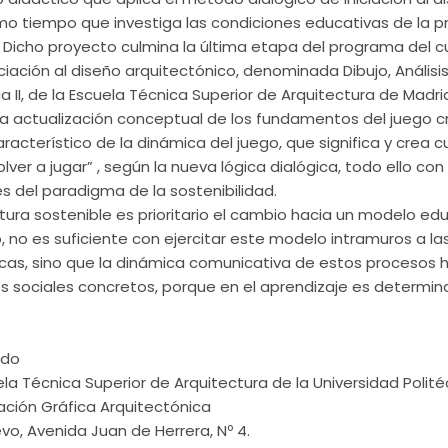
smo tiempo que investiga las condiciones educativas de la 
 Dicho proyecto culmina la última etapa del programa del c
iciación al diseño arquitectónico, denominada Dibujo, Análisi
a II, de la Escuela Técnica Superior de Arquitectura de Madri
a actualización conceptual de los fundamentos del juego cr
acterístico de la dinámica del juego, que significa y crea cu
ver a jugar” , según la nueva lógica dialógica, todo ello con
res del paradigma de la sostenibilidad.
ura sostenible es prioritario el cambio hacia un modelo ed
, no es suficiente con ejercitar este modelo intramuros a la
cas, sino que la dinámica comunicativa de estos procesos 
s sociales concretos, porque en el aprendizaje es determin
rdo
uela Técnica Superior de Arquitectura de la Universidad Polit
ción Gráfica Arquitectónica
evo, Avenida Juan de Herrera, Nº 4.