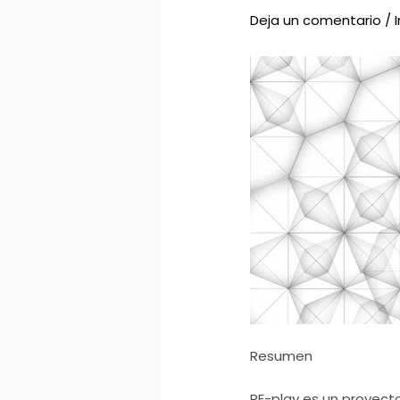
Deja un comentario
/
Resumen
RE-play es un proyecto