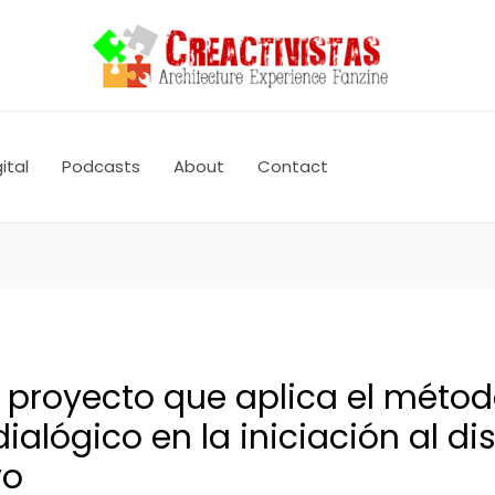
ital
Podcasts
About
Contact
n proyecto que aplica el méto
ialógico en la iniciación al di
vo