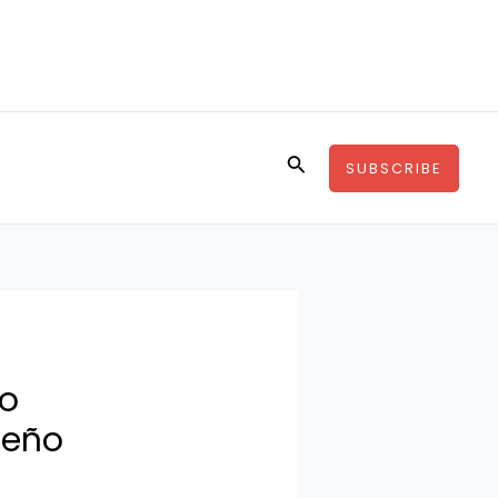
Buscar
SUBSCRIBE
do
seño