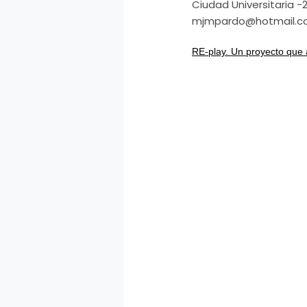
Ciudad Universitaria 
mjmpardo@hotmail.
RE-play. Un proyecto que a