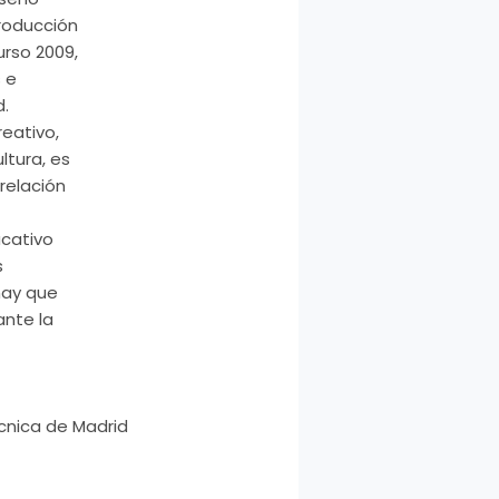
producción
urso 2009,
s e
d.
eativo,
ltura, es
 relación
ucativo
s
hay que
ante la
écnica de Madrid