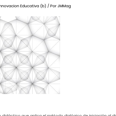
Innovacion Educativa (b)
/ Por
JMMag
 didáctico que aplica el método dialógico de iniciación al d