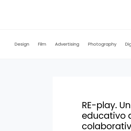
Ir
Navegación
al
de
contenido
entradas
Design
Film
Advertising
Photography
Dig
RE-play. U
educativo d
colaborati