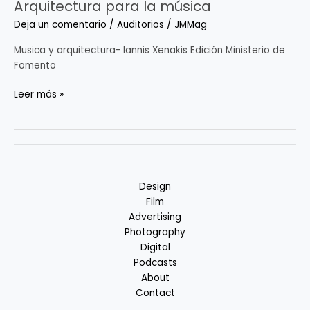
Arquitectura para la música
Arquitectura
para
Deja un comentario
/
Auditorios
/
JMMag
la
música
Musica y arquitectura- Iannis Xenakis Edición Ministerio de
Fomento
Leer más »
Design
Film
Advertising
Photography
Digital
Podcasts
About
Contact