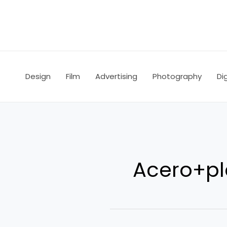
Ir
al
contenido
Design
Film
Advertising
Photography
Dig
Acero+p