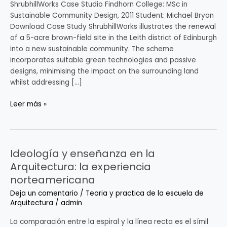
ShrubhillWorks Case Studio Findhorn College: MSc in
Sustainable Community Design, 2011 Student: Michael Bryan
Download Case Study ShrubhillWorks illustrates the renewal
of a 5-acre brown-field site in the Leith district of Edinburgh
into a new sustainable community. The scheme
incorporates suitable green technologies and passive
designs, minimising the impact on the surrounding land
whilst addressing […]
Leer más »
Ideología y enseñanza en la
Ideología
y
Arquitectura: la experiencia
enseñanza
norteamericana
en
Deja un comentario
/
Teoria y practica de la escuela de
la
Arquitectura
/
admin
Arquitectura:
la
La comparación entre la espiral y la línea recta es el símil