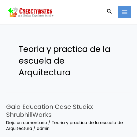
Ir
MAI
al
Buscar
MEN
contenido
Teoria y practica de la
escuela de
Arquitectura
Gaia Education Case Studio:
Gaia
Education
ShrubhillWorks
Case
Deja un comentario
/
Teoria y practica de la escuela de
Studio:
Arquitectura
/
admin
ShrubhillWorks