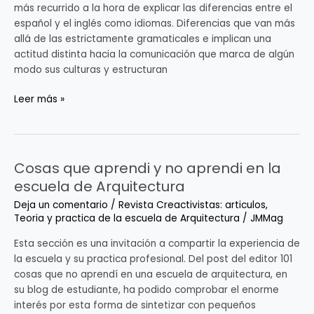
experiencia
más recurrido a la hora de explicar las diferencias entre el
norteamericana
español y el inglés como idiomas. Diferencias que van más
allá de las estrictamente gramaticales e implican una
actitud distinta hacia la comunicación que marca de algún
modo sus culturas y estructuran
Leer más »
Cosas que aprendi y no aprendi en la
Cosas
que
escuela de Arquitectura
aprendi
Deja un comentario
/
Revista Creactivistas: articulos
,
y
Teoria y practica de la escuela de Arquitectura
/
JMMag
no
aprendi
Esta sección es una invitación a compartir la experiencia de
en
la escuela y su practica profesional. Del post del editor 101
la
cosas que no aprendí en una escuela de arquitectura, en
escuela
su blog de estudiante, ha podido comprobar el enorme
de
interés por esta forma de sintetizar con pequeños