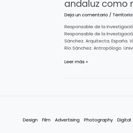
andaluz como m
Gómez-
y
Ullate
Transculturalidad
Deja un comentario
/
Territorio
García
en
Responsable de la investigació
de
los
Responsable de la Investigación
León
modos
Sánchez. Arquitecta. España. Vi
de
Río Sánchez. Antropólogo. Unive
habitación
contemporánea.
Leer más »
El
territorio
andaluz
como
matriz
receptiva”.
Design
Film
Advertising
Photography
Digital