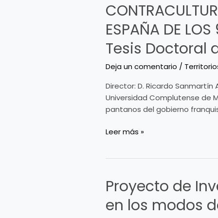
CONTRACULTURA
CONTRACULTURA
Y
ESPAÑA DE LOS 
ASENTAMIENTOS
ALTERNATIVOS
Tesis Doctoral 
EN
LA
Deja un comentario
/
Territorio
ESPAÑA
Director: D. Ricardo Sanmartín
DE
Universidad Complutense de Mad
LOS
pantanos del gobierno franqui
90.
UN
Leer más »
ESTUDIO
DE
ANTROPOLOGÍA
SOCIAL.
Proyecto de Inv
Tesis
Proyecto
Doctoral
de
en los modos de
de
Investigación
Martín
“Hibridación