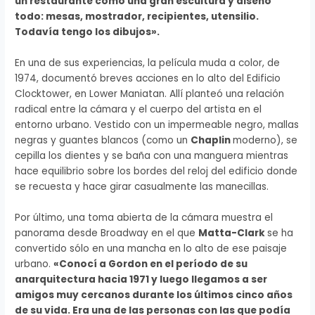
un restaurante como una gran escultura y diseñó
todo: mesas, mostrador, recipientes, utensilio.
Todavía tengo los dibujos».
En una de sus experiencias, la película muda a color, de
1974, documentó breves acciones en lo alto del Edificio
Clocktower, en Lower Maniatan. Allí planteó una relación
radical entre la cámara y el cuerpo del artista en el
entorno urbano. Vestido con un impermeable negro, mallas
negras y guantes blancos (como un
Chaplin
moderno), se
cepilla los dientes y se baña con una manguera mientras
hace equilibrio sobre los bordes del reloj del edificio donde
se recuesta y hace girar casualmente las manecillas.
Por último, una toma abierta de la cámara muestra el
panorama desde Broadway en el que
Matta-Clark
se ha
convertido sólo en una mancha en lo alto de ese paisaje
urbano.
«Conocí a Gordon en el período de su
anarquitectura hacia 1971 y luego llegamos a ser
amigos muy cercanos durante los últimos cinco años
de su vida. Era una de las personas con las que podía