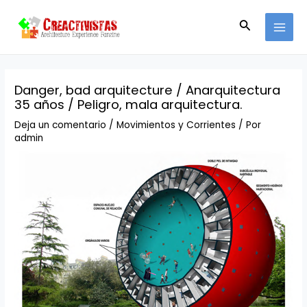
Ir
Navegación
MAI
al
de
Buscar
MEN
contenido
entradas
Danger, bad arquitecture / Anarquitectura
35 años / Peligro, mala arquitectura.
Deja un comentario
/
Movimientos y Corrientes
/ Por
admin