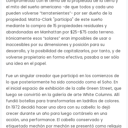
comprometido con el tema de la propiedad de la tierra y
el mito del sueño americano -de que todos y cada uno
pueden volverse “terratenientes”- por ser dueño de la
propiedad. Matta-Clark "participa" de este sueño
mediante la compra de 15 propiedades residuales y
abandonadas en Manhattan por $25–$75 cada terreno.
Irónicamente esos “solares” eran imposibles de usar o
inaccesibles por su dimensiones y posición para su
desarrollo, y la posibilidad de capitalizarlos, por tanto, y de
volverse propietario en forma efectiva, pasaba a ser sólo
una idea en el papel.
Fue un singular creador que participó en los comienzos de
lo que posteriormente ha sido conocido como el Soho. En
el inicial espacio de exhibición de la calle Green Street, que
luego se convirtió en la galería de arte White Columns. Allí
fundió botellas para transformarlas en ladrillos de colores.
En 1972 decidió hacer una obra con su cabello: lo dejó
crecer durante un año para luego cortárselo en una
acción, una performance. El cabello conservado y
etiquetado mechón por mechón se presentó como reliquia