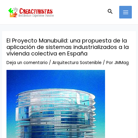
Ir
Navegación
MAI
al
de
Buscar
MEN
contenido
entradas
El Proyecto Manubuild: una propuesta de la
aplicación de sistemas industrializados a la
vivienda colectiva en España
Deja un comentario
/
Arquitectura Sostenible
/ Por
JMMag