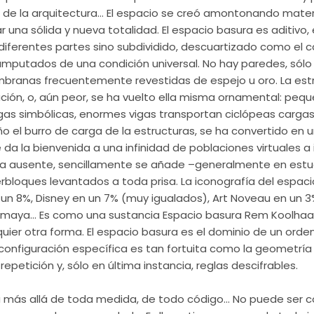
ad de la arquitectura… El espacio se creó amontonando mater
una sólida y nueva totalidad. El espacio basura es aditivo, e
diferentes partes sino subdividido, descuartizado como el 
amputados de una condición universal. No hay paredes, sólo 
branas frecuentemente revestidas de espejo u oro. La es
ración, o, aún peor, se ha vuelto ella misma ornamental: pequ
as simbólicas, enormes vigas transportan ciclópeas carga
taño el burro de carga de la estructuras, se ha convertido 
 da la bienvenida a una infinidad de poblaciones virtuales a
staba ausente, sencillamente se añade –generalmente en e
erbloques levantados a toda prisa. La iconografía del espa
 un 8%, Disney en un 7% (muy igualados), Art Noveau en un 
ia maya… Es como una sustancia Espacio basura Rem Koolha
uier otra forma. El espacio basura es el dominio de un orden
 configuración específica es tan fortuita como la geometría
epetición y, sólo en última instancia, reglas descifrables.
á más allá de toda medida, de todo código… No puede ser c