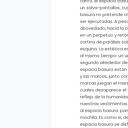
tanto, el espacio bas
un salva-pantallas, c
basura no pretende cre
ser ejecutadas. A pesa
abovedado, hacia la c
en un perpetuo y retór
cortina de parálisis 
esquina. La estética e
al mismo tiempo: un u
segundo alrededor de 
espacio basura están
y las marcas, junto co
marcas juegan el mismo
cuales desaparece el s
reflejo de la humani
nuestras vestimentas.
al espacio basura: pant
mochila. Es como si, d
espacio basura se dis