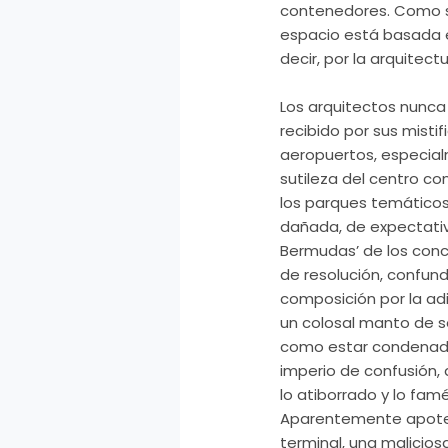
contenedores. Como si 
espacio está basada e
decir, por la arquitectu
Los arquitectos nunca
recibido por sus misti
aeropuertos, especial
sutileza del centro c
los parques temáticos… 
dañada, de expectativa
Bermudas’ de los conce
de resolución, confund
composición por la adi
un colosal manto de s
como estar condenado
imperio de confusión, q
lo atiborrado y lo fa
Aparentemente apoteó
terminal, una malicio