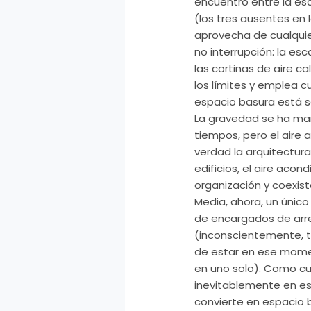
encuentro entre la es
(los tres ausentes en 
aprovecha de cualquie
no interrupción: la esc
las cortinas de aire c
los límites y emplea cu
espacio basura está se
La gravedad se ha man
tiempos, pero el aire 
verdad la arquitectura.
edificios, el aire aco
organización y coexist
Media, ahora, un único
de encargados de arre
(inconscientemente, t
de estar en ese momen
en uno solo). Como cue
inevitablemente en es
convierte en espacio 