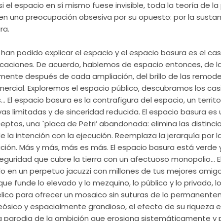
el espacio en sí mismo fuese invisible, toda la teoría de l
n una preocupación obsesiva por su opuesto: por la sustanc
ra.
 han podido explicar el espacio y el espacio basura es el c
ficaciones. De acuerdo, hablemos de espacio entonces, de la
mente después de cada ampliación, del brillo de las remode
omercial. Exploremos el espacio público, descubramos los ca
El espacio basura es la contrafigura del espacio, un territor
s limitadas y de sinceridad reducida. El espacio basura es u
ptos, una `placa de Petri’ abandonada: elimina las distincio
e la intención con la ejecución. Reemplaza la jerarquía por l
ción. Más y más, más es más. El espacio basura está verde 
eguridad que cubre la tierra con un afectuoso monopolio… E
 en un perpetuo jacuzzi con millones de tus mejores ami
ue funde lo elevado y lo mezquino, lo público y lo privado, lo
mélico para ofrecer un mosaico sin suturas de lo permanent
sico y espacialmente grandioso, el efecto de su riqueza 
sa parodia de la ambición que erosiona sistemáticamente y