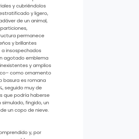
iales y cubriéndolos
stratificado y ligero,
cadáver de un animal,
particiones,
tructura permanece
eños y brillantes
s a insospechados
en un agotado emblema
 inexistentes y amplios
stuco– como ornamento
cio basura es romana
3%, seguido muy de
as que podría haberse
 simulado, fingido, un
 de un copo de nieve.
omprendido y, por