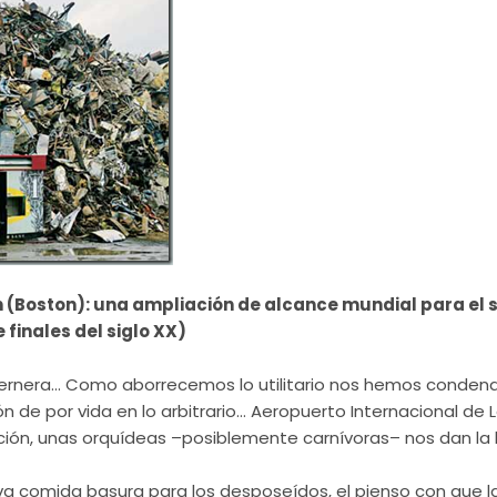
(Boston): una ampliación de alcance mundial para el s
e finales del siglo XX)
 ternera… Como aborrecemos lo utilitario nos hemos conden
 de por vida en lo arbitrario… Aeropuerto Internacional de L
ión, unas orquídeas –posiblemente carnívoras– nos dan la
va comida basura para los desposeídos, el pienso con que la