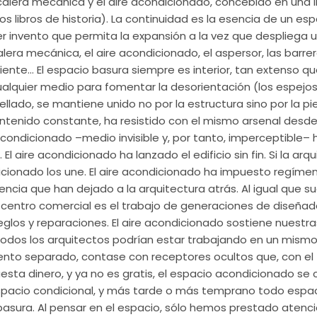
calera mecánica y el aire acondicionado, concebido en una 
los libros de historia). La continuidad es la esencia de un e
r invento que permita la expansión a la vez que despliega u
alera mecánica, el aire acondicionado, el aspersor, las barre
aliente… El espacio basura siempre es interior, tan extenso q
alquier medio para fomentar la desorientación (los espejos, l
llado, se mantiene unido no por la estructura sino por la pi
tenido constante, ha resistido con el mismo arsenal desde
acondicionado –medio invisible y, por tanto, imperceptible–
 El aire acondicionado ha lanzado el edificio sin fin. Si la arq
ndicionado los une. El aire acondicionado ha impuesto regí
encia que han dejado a la arquitectura atrás. Al igual que s
 centro comercial es el trabajo de generaciones de diseñado
glos y reparaciones. El aire acondicionado sostiene nuestr
odos los arquitectos podrían estar trabajando en un mismo 
to separado, contase con receptores ocultos que, con el t
sta dinero, y ya no es gratis, el espacio acondicionado se 
pacio condicional, y más tarde o más temprano todo espac
basura. Al pensar en el espacio, sólo hemos prestado atenci