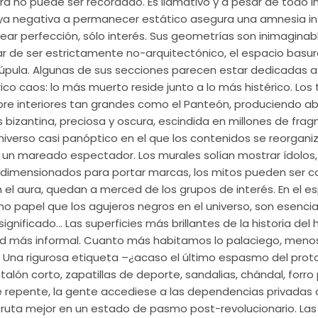
ura no puede ser recordado. Es llamativo y a pesar de todo
uya negativa a permanecer estático asegura una amnesia in
ar perfección, sólo interés. Sus geometrías son inimaginab
r de ser estrictamente no-arquitectónico, el espacio basur
úpula. Algunas de sus secciones parecen estar dedicadas a l
ico caos: lo más muerto reside junto a lo más histérico. Lo
sobre interiores tan grandes como el Panteón, produciendo a
s bizantina, preciosa y oscura, escindida en millones de frag
niverso casi panóptico en el que los contenidos se reorgani
un mareado espectador. Los murales solían mostrar ídolos,
 dimensionados para portar marcas, los mitos pueden ser 
n el aura, quedan a merced de los grupos de interés. En el es
 papel que los agujeros negros en el universo, son esencia
ignificado… Las superficies más brillantes de la historia d
dad más informal. Cuanto más habitamos lo palaciego, men
 Una rigurosa etiqueta –¿acaso el último espasmo del proto
alón corto, zapatillas de deporte, sandalias, chándal, forro p
e repente, la gente accediese a las dependencias privadas d
fruta mejor en un estado de pasmo post-revolucionario. Las