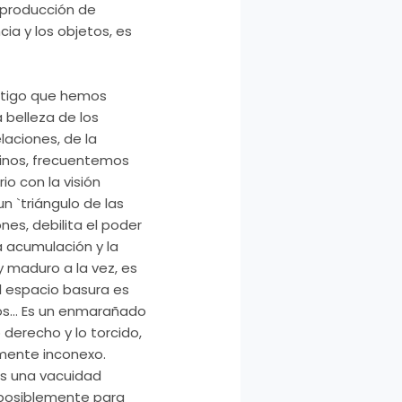
a producción de
ia y los objetos, es
astigo que hemos
 belleza de los
laciones, de la
sinos, frecuentemos
io con la visión
n `triángulo de las
nes, debilita el poder
a acumulación y la
y maduro a la vez, es
l espacio basura es
gos… Es un enmarañado
 derecho y lo torcido,
emente inconexo.
es una vacuidad
 posiblemente para