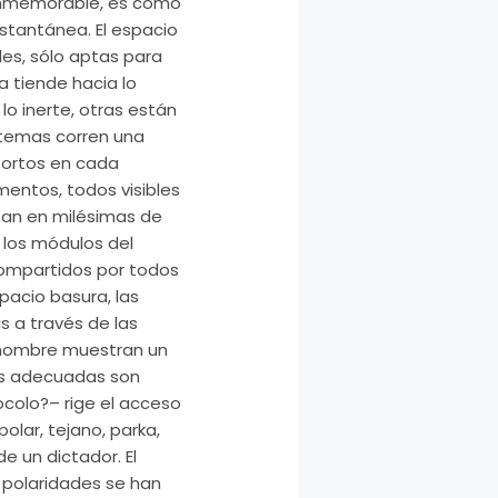
 inmemorable, es como
stantánea. El espacio
les, sólo aptas para
a tiende hacia lo
o inerte, otras están
s temas corren una
bortos en cada
mentos, todos visibles
zan en milésimas de
 los módulos del
compartidos por todos
pacio basura, las
s a través de las
el hombre muestran un
os adecuadas son
colo?– rige el acceso
olar, tejano, parka,
e un dictador. El
 polaridades se han