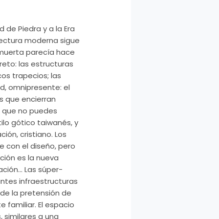
d de Piedra y a la Era
uitectura moderna sigue
n muerta parecía hace
eto: las estructuras
os trapecios; las
d, omnipresente: el
es que encierran
lo que no puedes
lo gótico taiwanés, y
ión, cristiano. Los
e con el diseño, pero
ación es la nueva
ación… Las súper-
antes infraestructuras
 de la pretensión de
 familiar. El espacio
, similares a una