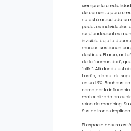
siempre la credibilid
de cemento para crear 
no está articulado en 
pedazos individuales 
resplandecientes mem
invisible bajo la deco
marcos sostienen carg
destinos. El arco, an
de la `comunidad’, que
"allís". Allí donde e
tardío, a base de sup
en un 13%, Bauhaus en
cerca por la influenc
materializado en cualq
reino de morphing. Su
Sus patrones implican r
El espacio basura est