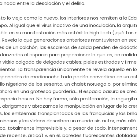
 nada entre la desolación y el delirio.
o lo viejo como lo nuevo, los interiores nos remiten a la Eda
po. Al igual que el virus inactivo de una inoculación, la arq
sólo en su manifestación más estéril: la high tech (¡qué ta
. Revela lo que generaciones anteriores mantuvieron en secr
s de un colchón; las escaleras de salida penden de didáctic
lanzadas al espacio para proporcionar lo que es, en realida
de vidrio colgado de delgados cables; pieles estiradas y firm
ientos. La transparencia únicamente te revela aquello en 
ampanadas de medianoche todo podría convertirse en un esti
lo nigeriano de los sesenta, un chalet noruego o, por eliminac
en ahora en una grotesca guardería… El espacio basura se crec
espacio basura. No hay forma, sólo proliferación, la regurgit
, abrigamos y abrazamos la manipulación en lugar de la cre
, los emblemas transplantados de las franquicias y las brill
uminosos y los vídeos describen un mundo sin autor, más allá
co, totalmente imprevisible y, a pesar de todo, intensamente
 de repente, ártico) y, en él, paredes fluorescentes dobladas