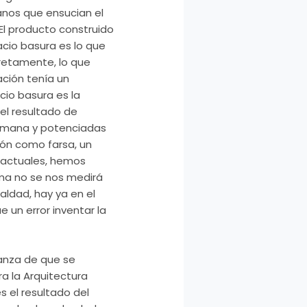
anos que ensucian el
 El producto construido
acio basura es lo que
retamente, lo que
ción tenía un
cio basura es la
el resultado de
 humana y potenciadas
ción como farsa, un
s actuales, hemos
rma no se nos medirá
ldad, hay ya en el
e un error inventar la
anza de que se
a la Arquitectura
s el resultado del