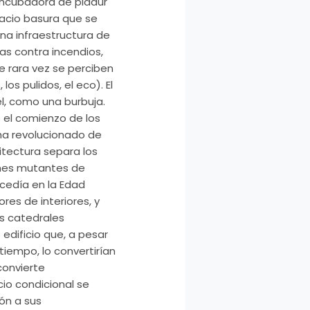
incubadora de pladur
spacio basura que se
na infraestructura de
ras contra incendios,
ue rara vez se perciben
os pulidos, el eco). El
el, como una burbuja.
 el comienzo de los
 ha revolucionado de
uitectura separa los
menes mutantes de
ucedía en la Edad
res de interiores, y
as catedrales
edificio que, a pesar
iempo, lo convertirían
convierte
io condicional se
ón a sus