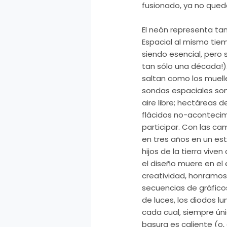
fusionado, ya no queda
El neón representa tant
Espacial al mismo tiem
siendo esencial, pero 
tan sólo una década!)
saltan como los muelle
sondas espaciales son 
aire libre; hectáreas 
flácidos no-acontecim
participar. Con las c
en tres años en un esti
hijos de la tierra viv
el diseño muere en el 
creatividad, honramos
secuencias de gráficos
de luces, los diodos l
cada cual, siempre úni
basura es caliente (o,