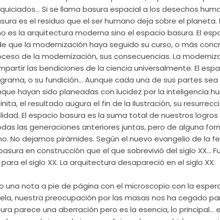
nquiciados… Si se llama basura espacial a los desechos hum
asura es el residuo que el ser humano deja sobre el planeta.
o es la arquitectura moderna sino el espacio basura. El esp
 que la modernización haya seguido su curso, o más conc
oceso de la modernización, sus consecuencias. La moderniza
partir las bendiciones de la ciencia universalmente. El espa
grama, o su fundición… Aunque cada una de sus partes sea 
unque hayan sido planeadas con lucidez por la inteligencia
nita, el resultado augura el fin de la Ilustración, su resurrec
lidad. El espacio basura es la suma total de nuestros logro
das las generaciones anteriores juntas, pero de alguna fo
. No dejamos pirámides. Según el nuevo evangelio de la fea
basura en construcción que el que sobrevivió del siglo XX… Fu
ara el siglo XX. La arquitectura desapareció en el siglo XX.
una nota a pie de página con el microscopio con la esper
vela, nuestra preocupación por las masas nos ha cegado par
sura parece una aberración pero es la esencia, lo principal… e