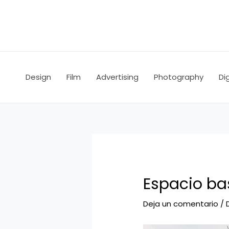
Ir
Navegación
al
de
contenido
entradas
Design
Film
Advertising
Photography
Dig
Espacio ba
Deja un comentario
/