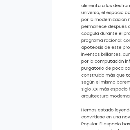
alimenta a los desfra
universo, el espacio b
por la modernización n
permanece después de
coagula durante el pr
programa racional: com
apoteosis de este pro
inventos brillantes, a
por la computación infi
purgatorio de poca ca
construido más que to
según el mismo baremo
siglo XXI más espacio 
arquitectura moderna p
Hemos estado leyendo 
convirtiese en una no
Popular. El espacio ba