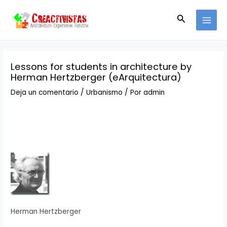
Ir
Navegación
MAI
al
de
Buscar
MEN
contenido
entradas
Lessons for students in architecture by
Herman Hertzberger (eArquitectura)
Deja un comentario
/
Urbanismo
/ Por
admin
Herman Hertzberger