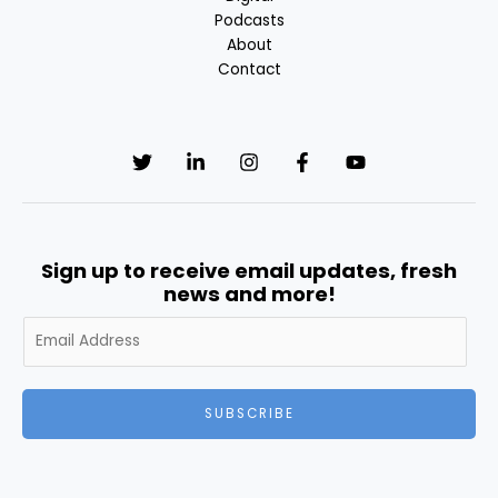
Podcasts
About
Contact
Sign up to receive email updates, fresh
news and more!
A
l
t
e
SUBSCRIBE
r
n
a
t