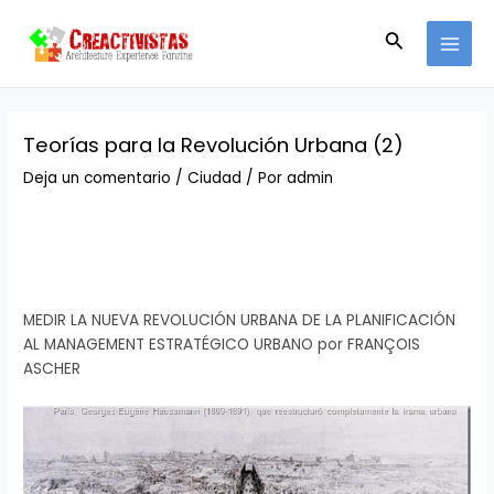
Ir
Navegación
MAI
al
de
Buscar
MEN
contenido
entradas
Teorías para la Revolución Urbana (2)
Deja un comentario
/
Ciudad
/ Por
admin
MEDIR LA NUEVA REVOLUCIÓN URBANA DE LA PLANIFICACIÓN
AL MANAGEMENT ESTRATÉGICO URBANO por FRANÇOIS
ASCHER