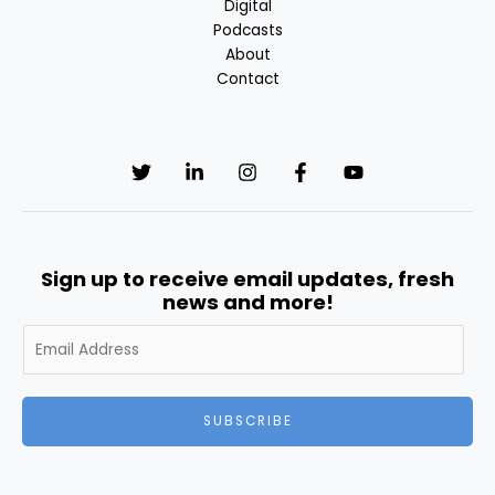
Digital
Podcasts
About
Contact
Sign up to receive email updates, fresh
news and more!
A
l
t
e
SUBSCRIBE
r
n
a