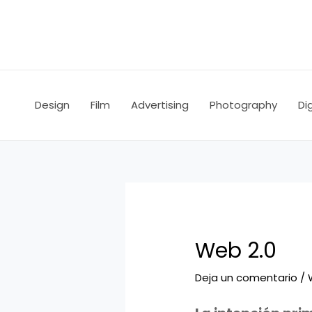
Ir
Navegación
al
de
contenido
entradas
Design
Film
Advertising
Photography
Dig
Web 2.0
Deja un comentario
/