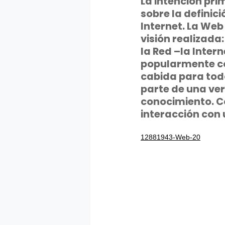
La intención pri
sobre la definic
Internet. La We
visión realizada:
la Red –la Inter
popularmente co
cabida para todo
parte de una ve
conocimiento. C
interacción con
12881943-Web-20