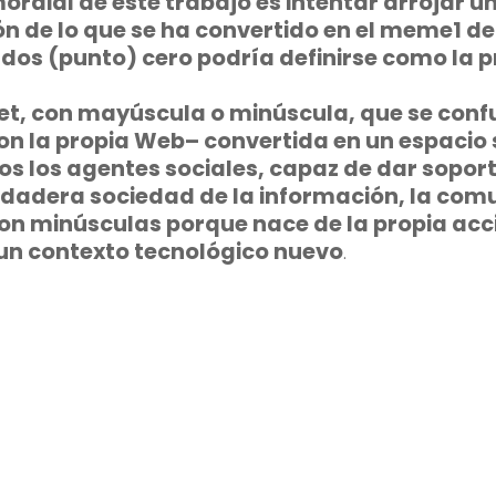
mordial de este trabajo es intentar arrojar u
ión de lo que se ha convertido en el meme1 
b dos (punto) cero podría definirse como la
net, con mayúscula o minúscula, que se con
n la propia Web– convertida en un espacio s
s los agentes sociales, capaz de dar soport
rdadera sociedad de la información, la comu
on minúsculas porque nace de la propia acci
 un contexto tecnológico nuevo
.