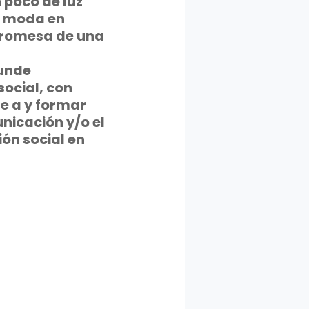
n poco de luz
de moda en
 promesa de una
funde
ocial, con
e a y formar
nicación y/o el
ón social en