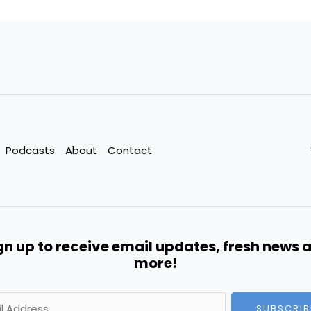
Podcasts
About
Contact
gn up to receive email updates, fresh news 
more!
A
SUBSCRIB
l