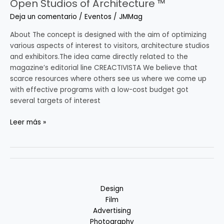
Open Studios of Architecture ™
Open
Studios
Deja un comentario
/
Eventos
/
JMMag
of
Architecture
About The concept is designed with the aim of optimizing
™
various aspects of interest to visitors, architecture studios
and exhibitors.The idea came directly related to the
magazine’s editorial line CREACTIVISTA We believe that
scarce resources where others see us where we come up
with effective programs with a low-cost budget got
several targets of interest
Leer más »
Design
Film
Advertising
Photography