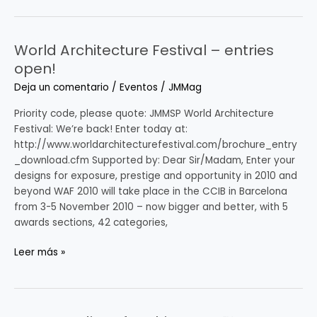
World Architecture Festival – entries
World
Architecture
open!
Festival
Deja un comentario
/
Eventos
/
JMMag
–
entries
Priority code, please quote: JMMSP World Architecture
open!
Festival: We’re back! Enter today at:
http://www.worldarchitecturefestival.com/brochure_entry
_download.cfm Supported by: Dear Sir/Madam, Enter your
designs for exposure, prestige and opportunity in 2010 and
beyond WAF 2010 will take place in the CCIB in Barcelona
from 3-5 November 2010 – now bigger and better, with 5
awards sections, 42 categories,
Leer más »