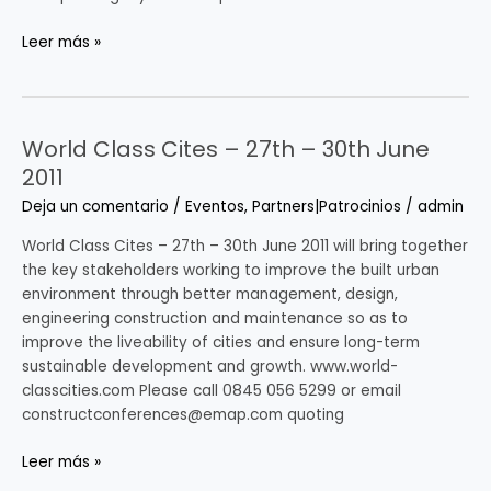
Caparrós
y
Leer más »
Emilio
Luque.
World Class Cites – 27th – 30th June
World
Class
2011
Cites
Deja un comentario
/
Eventos
,
Partners|Patrocinios
/
admin
–
27th
World Class Cites – 27th – 30th June 2011 will bring together
–
the key stakeholders working to improve the built urban
30th
environment through better management, design,
June
engineering construction and maintenance so as to
2011
improve the liveability of cities and ensure long-term
sustainable development and growth. www.world-
classcities.com Please call 0845 056 5299 or email
constructconferences@emap.com quoting
Leer más »