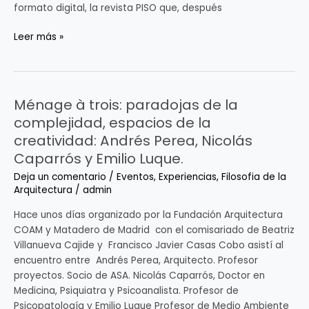
formato digital, la revista PISO que, después
Leer más »
Ménage à trois: paradojas de la
Ménage
à
complejidad, espacios de la
trois:
creatividad: Andrés Perea, Nicolás
paradojas
Caparrós y Emilio Luque.
de
Deja un comentario
/
Eventos
,
Experiencias
,
Filosofia de la
la
Arquitectura
/
admin
complejidad,
espacios
Hace unos días organizado por la Fundación Arquitectura
de
COAM y Matadero de Madrid con el comisariado de Beatriz
la
Villanueva Cajide y Francisco Javier Casas Cobo asistí al
creatividad:
encuentro entre Andrés Perea, Arquitecto. Profesor
Andrés
proyectos. Socio de ASA. Nicolás Caparrós, Doctor en
Perea,
Medicina, Psiquiatra y Psicoanalista. Profesor de
Nicolás
Psicopatología y Emilio Luque Profesor de Medio Ambiente