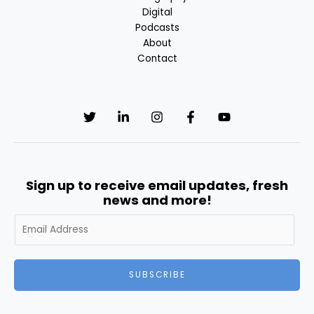
Digital
Podcasts
About
Contact
Sign up to receive email updates, fresh
news and more!
A
l
t
e
SUBSCRIBE
r
n
a