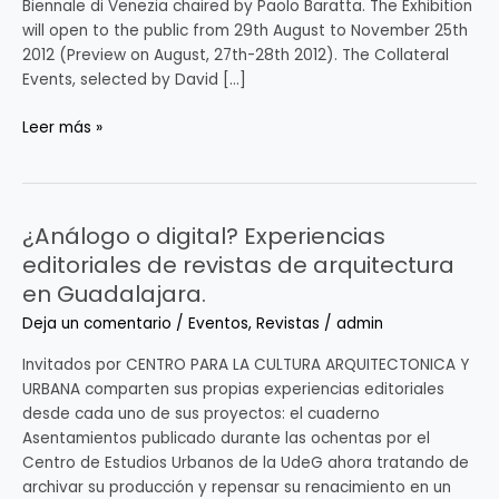
Biennale di Venezia chaired by Paolo Baratta. The Exhibition
13th
will open to the public from 29th August to November 25th
International
2012 (Preview on August, 27th-28th 2012). The Collateral
Architecture
Events, selected by David […]
Exhibition
Leer más »
¿Análogo o digital? Experiencias
¿Análogo
o
editoriales de revistas de arquitectura
digital?
en Guadalajara.
Experiencias
Deja un comentario
/
Eventos
,
Revistas
/
admin
editoriales
de
Invitados por CENTRO PARA LA CULTURA ARQUITECTONICA Y
revistas
URBANA comparten sus propias experiencias editoriales
de
desde cada uno de sus proyectos: el cuaderno
arquitectura
Asentamientos publicado durante las ochentas por el
en
Centro de Estudios Urbanos de la UdeG ahora tratando de
Guadalajara.
archivar su producción y repensar su renacimiento en un