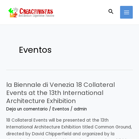
Ir
MAI
al
Buscar
MEN
contenido
Eventos
la Biennale di Venezia 18 Collateral
la
Biennale
Events at the 13th International
di
Architecture Exhibition
Venezia
Deja un comentario
/
Eventos
/
admin
18
Collateral
18 Collateral Events will be presented at the 13th
Events
International Architecture Exhibition titled Common Ground,
at
directed by David Chipperfield and organized by la
the