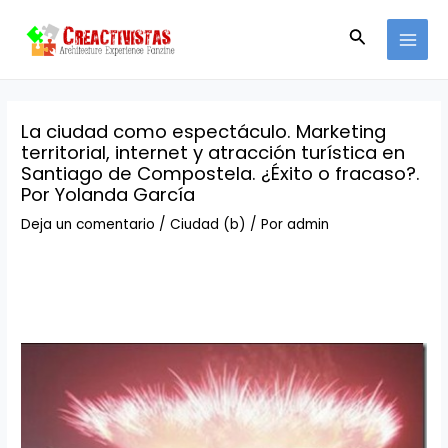
Ir
Navegación
MAI
al
de
Buscar
MEN
contenido
entradas
La ciudad como espectáculo. Marketing
territorial, internet y atracción turística en
Santiago de Compostela. ¿Éxito o fracaso?.
Por Yolanda García
Deja un comentario
/
Ciudad (b)
/ Por
admin